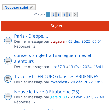
Nouveau sujet
147 sujets
1
2
3
4
5
Suivant
Sujets
Paris - Dieppe....
Dernier message par
utagawa
«
03 déc. 2025, 07:51
Réponses :
3
conseils single trail sarreguemines et
alentours
Dernier message par
nico57.3
«
13 févr. 2024, 18:41
Traces VTT ENDURO dans les ARDENNES
Dernier message par
mvandest
«
20 déc. 2022, 18:26
Nouvelle trace à Etrabonne (25)
Dernier message par
gerald_83
«
23 avr. 2022, 22:40
Réponses :
2