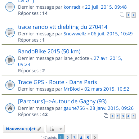
Dernier message par
konradt
«
22 juil. 2015, 09:48
Réponses :
14
1
2
trace rando vtt diebling du 270414
Dernier message par
Snowwellz
«
06 juil. 2015, 10:49
Réponses :
1
RandoBike 2015 (50 km)
Dernier message par
lane_ecdote
«
27 avr. 2015,
09:23
Réponses :
2
Trace GPS - Route - Dans Paris
Dernier message par
MrBlod
«
02 mars 2015, 10:52
[Parcours]-->Autour de Gagny (93)
Dernier message par
gaune756
«
28 janv. 2015, 09:26
Réponses :
42
1
2
3
4
5
Nouveau sujet
147 sujets
1
2
3
4
5
Suivant