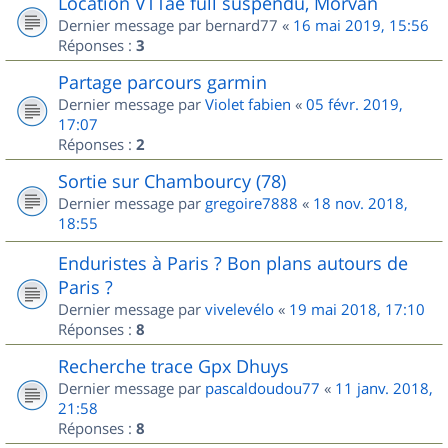
Location VTTae full suspendu, Morvan
Dernier message par
bernard77
«
16 mai 2019, 15:56
Réponses :
3
Partage parcours garmin
Dernier message par
Violet fabien
«
05 févr. 2019,
17:07
Réponses :
2
Sortie sur Chambourcy (78)
Dernier message par
gregoire7888
«
18 nov. 2018,
18:55
Enduristes à Paris ? Bon plans autours de
Paris ?
Dernier message par
vivelevélo
«
19 mai 2018, 17:10
Réponses :
8
Recherche trace Gpx Dhuys
Dernier message par
pascaldoudou77
«
11 janv. 2018,
21:58
Réponses :
8