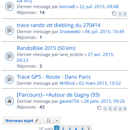
Dernier message par
konradt
«
22 juil. 2015, 09:48
Réponses :
14
1
2
trace rando vtt diebling du 270414
Dernier message par
Snowwellz
«
06 juil. 2015, 10:49
Réponses :
1
RandoBike 2015 (50 km)
Dernier message par
lane_ecdote
«
27 avr. 2015,
09:23
Réponses :
2
Trace GPS - Route - Dans Paris
Dernier message par
MrBlod
«
02 mars 2015, 10:52
[Parcours]-->Autour de Gagny (93)
Dernier message par
gaune756
«
28 janv. 2015, 09:26
Réponses :
42
1
2
3
4
5
Nouveau sujet
147 sujets
1
2
3
4
5
Suivant