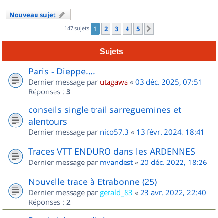
Nouveau sujet
147 sujets
1
2
3
4
5
Suivant
Sujets
Paris - Dieppe....
Dernier message par
utagawa
«
03 déc. 2025, 07:51
Réponses :
3
conseils single trail sarreguemines et
alentours
Dernier message par
nico57.3
«
13 févr. 2024, 18:41
Traces VTT ENDURO dans les ARDENNES
Dernier message par
mvandest
«
20 déc. 2022, 18:26
Nouvelle trace à Etrabonne (25)
Dernier message par
gerald_83
«
23 avr. 2022, 22:40
Réponses :
2