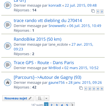
Dernier message par
konradt
«
22 juil. 2015, 09:48
Réponses :
14
1
2
trace rando vtt diebling du 270414
Dernier message par
Snowwellz
«
06 juil. 2015, 10:49
Réponses :
1
RandoBike 2015 (50 km)
Dernier message par
lane_ecdote
«
27 avr. 2015,
09:23
Réponses :
2
Trace GPS - Route - Dans Paris
Dernier message par
MrBlod
«
02 mars 2015, 10:52
[Parcours]-->Autour de Gagny (93)
Dernier message par
gaune756
«
28 janv. 2015, 09:26
Réponses :
42
1
2
3
4
5
Nouveau sujet
147 sujets
1
2
3
4
5
Suivant