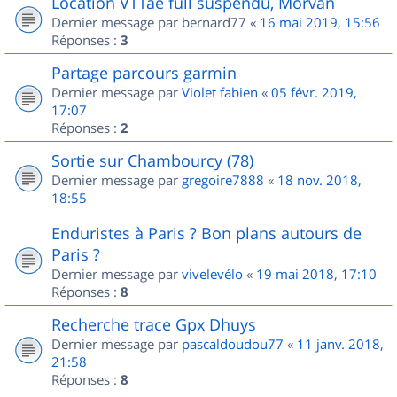
Location VTTae full suspendu, Morvan
Dernier message par
bernard77
«
16 mai 2019, 15:56
Réponses :
3
Partage parcours garmin
Dernier message par
Violet fabien
«
05 févr. 2019,
17:07
Réponses :
2
Sortie sur Chambourcy (78)
Dernier message par
gregoire7888
«
18 nov. 2018,
18:55
Enduristes à Paris ? Bon plans autours de
Paris ?
Dernier message par
vivelevélo
«
19 mai 2018, 17:10
Réponses :
8
Recherche trace Gpx Dhuys
Dernier message par
pascaldoudou77
«
11 janv. 2018,
21:58
Réponses :
8