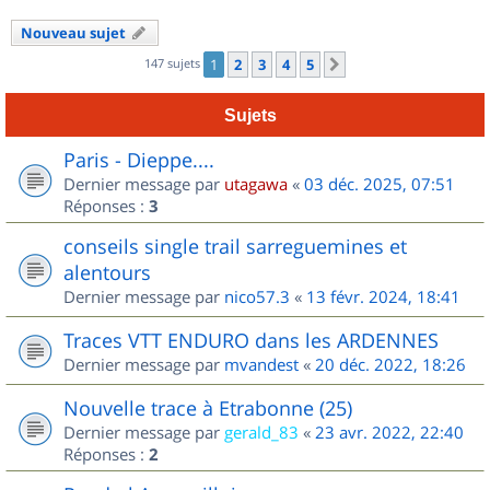
Nouveau sujet
147 sujets
1
2
3
4
5
Suivant
Sujets
Paris - Dieppe....
Dernier message par
utagawa
«
03 déc. 2025, 07:51
Réponses :
3
conseils single trail sarreguemines et
alentours
Dernier message par
nico57.3
«
13 févr. 2024, 18:41
Traces VTT ENDURO dans les ARDENNES
Dernier message par
mvandest
«
20 déc. 2022, 18:26
Nouvelle trace à Etrabonne (25)
Dernier message par
gerald_83
«
23 avr. 2022, 22:40
Réponses :
2