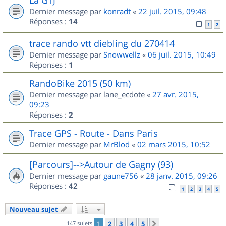
Dernier message par
konradt
«
22 juil. 2015, 09:48
Réponses :
14
1
2
trace rando vtt diebling du 270414
Dernier message par
Snowwellz
«
06 juil. 2015, 10:49
Réponses :
1
RandoBike 2015 (50 km)
Dernier message par
lane_ecdote
«
27 avr. 2015,
09:23
Réponses :
2
Trace GPS - Route - Dans Paris
Dernier message par
MrBlod
«
02 mars 2015, 10:52
[Parcours]-->Autour de Gagny (93)
Dernier message par
gaune756
«
28 janv. 2015, 09:26
Réponses :
42
1
2
3
4
5
Nouveau sujet
147 sujets
1
2
3
4
5
Suivant