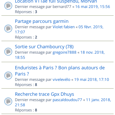
Location VTTae full suspendu, Morvan
Dernier message par
bernard77
«
16 mai 2019, 15:56
Réponses :
3
Partage parcours garmin
Dernier message par
Violet fabien
«
05 févr. 2019,
17:07
Réponses :
2
Sortie sur Chambourcy (78)
Dernier message par
gregoire7888
«
18 nov. 2018,
18:55
Enduristes à Paris ? Bon plans autours de
Paris ?
Dernier message par
vivelevélo
«
19 mai 2018, 17:10
Réponses :
8
Recherche trace Gpx Dhuys
Dernier message par
pascaldoudou77
«
11 janv. 2018,
21:58
Réponses :
8