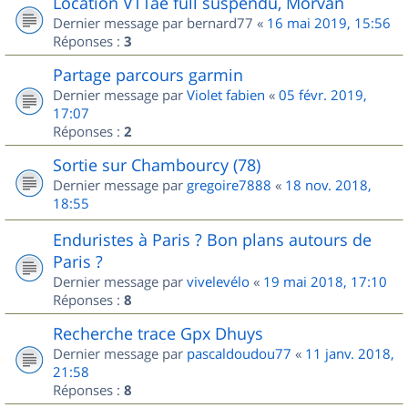
Location VTTae full suspendu, Morvan
Dernier message par
bernard77
«
16 mai 2019, 15:56
Réponses :
3
Partage parcours garmin
Dernier message par
Violet fabien
«
05 févr. 2019,
17:07
Réponses :
2
Sortie sur Chambourcy (78)
Dernier message par
gregoire7888
«
18 nov. 2018,
18:55
Enduristes à Paris ? Bon plans autours de
Paris ?
Dernier message par
vivelevélo
«
19 mai 2018, 17:10
Réponses :
8
Recherche trace Gpx Dhuys
Dernier message par
pascaldoudou77
«
11 janv. 2018,
21:58
Réponses :
8