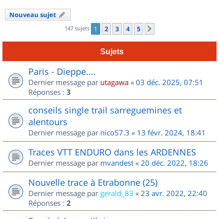
Nouveau sujet
147 sujets
1
2
3
4
5
Suivant
Sujets
Paris - Dieppe....
Dernier message par
utagawa
«
03 déc. 2025, 07:51
Réponses :
3
conseils single trail sarreguemines et
alentours
Dernier message par
nico57.3
«
13 févr. 2024, 18:41
Traces VTT ENDURO dans les ARDENNES
Dernier message par
mvandest
«
20 déc. 2022, 18:26
Nouvelle trace à Etrabonne (25)
Dernier message par
gerald_83
«
23 avr. 2022, 22:40
Réponses :
2