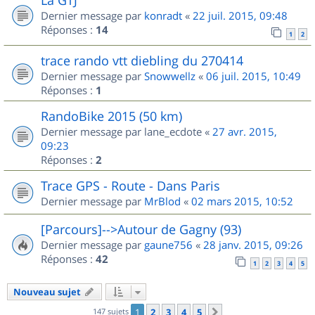
Dernier message par
konradt
«
22 juil. 2015, 09:48
Réponses :
14
1
2
trace rando vtt diebling du 270414
Dernier message par
Snowwellz
«
06 juil. 2015, 10:49
Réponses :
1
RandoBike 2015 (50 km)
Dernier message par
lane_ecdote
«
27 avr. 2015,
09:23
Réponses :
2
Trace GPS - Route - Dans Paris
Dernier message par
MrBlod
«
02 mars 2015, 10:52
[Parcours]-->Autour de Gagny (93)
Dernier message par
gaune756
«
28 janv. 2015, 09:26
Réponses :
42
1
2
3
4
5
Nouveau sujet
147 sujets
1
2
3
4
5
Suivant