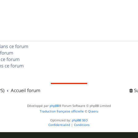
é
e
o
s
p
s
n
e
o
s
s
n
e
s
dans ce forum
s
 forum
e
 ce forum
s ce forum
s
S)
Accueil forum
S
Développé par
phpBB
® Forum Software © phpBB Limited
Traduction française officielle
©
Qiaeru
Optimized by:
phpBB SEO
Confidentialité
|
Conditions