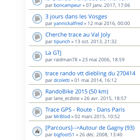
par
boncampeur
»
07 janv. 2017, 17:06
3 jours dans les Vosges
par
yannickalfred
»
12 mai 2016, 00:00
Cherche trace au Val Joly
par
tipunch
»
13 oct. 2013, 21:32
La GTJ
par
raidman78
»
23 mai 2006, 18:59
trace rando vtt diebling du 270414
par
dcoletti
»
01 mai 2014, 16:12
RandoBike 2015 (50 km)
par
lane_ecdote
»
26 avr. 2015, 18:57
Trace GPS - Route - Dans Paris
par
MrBlod
»
02 mars 2015, 10:52
[Parcours]-->Autour de Gagny (93)
par
bigfoot51
»
26 déc. 2008, 13:40