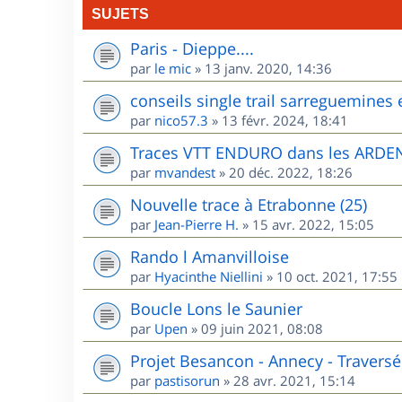
SUJETS
Paris - Dieppe....
par
le mic
»
13 janv. 2020, 14:36
conseils single trail sarreguemines 
par
nico57.3
»
13 févr. 2024, 18:41
Traces VTT ENDURO dans les ARD
par
mvandest
»
20 déc. 2022, 18:26
Nouvelle trace à Etrabonne (25)
par
Jean-Pierre H.
»
15 avr. 2022, 15:05
Rando l Amanvilloise
par
Hyacinthe Niellini
»
10 oct. 2021, 17:55
Boucle Lons le Saunier
par
Upen
»
09 juin 2021, 08:08
Projet Besancon - Annecy - Traversé
par
pastisorun
»
28 avr. 2021, 15:14