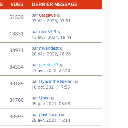
S
VUES
DERNIER MESSAGE
D
par
utagawa
V
51539
e
03 déc. 2025, 07:51
r
u
D
par
nico57.3
n
V
18831
e
e
13 févr. 2024, 18:41
i
r
u
e
s
D
par
mvandest
n
r
V
38971
e
e
20 déc. 2022, 18:26
i
m
r
u
e
e
s
D
par
gerald_83
n
r
V
s
34334
e
e
23 avr. 2022, 22:40
i
m
s
r
u
e
e
a
s
D
par
Hyacinthe Niellini
n
r
V
s
33189
g
e
e
10 oct. 2021, 17:55
i
m
s
e
r
u
e
e
a
s
D
par
Upen
n
r
V
s
31760
g
e
e
09 juin 2021, 08:08
i
m
s
e
r
u
e
e
a
s
D
par
pastisorun
n
r
V
s
30593
g
e
e
28 avr. 2021, 15:14
i
m
s
e
r
u
e
e
a