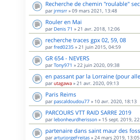
Recherche de chemin "roulable" sec
par
jrmsrr
»
09 mars 2021, 13:48
Rouler en Mai
par
Denis 71
»
21 avr. 2018, 12:06
recherche traces gpx 02, 59, 08
par
fred0235
»
21 juin 2015, 04:59
GR 654 - NEVERS
par
Tony971
»
22 juin 2020, 09:38
en passant par la Lorraine (pour all
par
utagawa
»
21 avr. 2020, 09:13
Paris Reims
par
pascaldoudou77
»
10 avr. 2020, 18:13
PARCOURS VTT RAID SARRE 2019
par
lebonheurdherisson
»
15 sept. 2019, 22
partenaire dans saint maur des fos
par
arturjorgeFreitas
»
24 mars 2019, 13:05