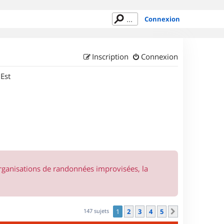
Connexion
Inscription
Connexion
 Est
organisations de randonnées improvisées, la
147 sujets
1
2
3
4
5
Suivant