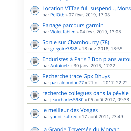
Location VTTae full suspendu, Morv
par
PolOtb
»
07 févr. 2019, 17:08
Partage parcours garmin
par
Violet fabien
»
04 févr. 2019, 13:08
Sortie sur Chambourcy (78)
par
gregoire7888
»
18 nov. 2018, 18:55
Enduristes à Paris ? Bon plans autou
par
AntoineIz
»
30 janv. 2015, 17:22
Recherche trace Gpx Dhuys
par
pascaldoudou77
»
21 oct. 2017, 22:22
recherche collegues dans la pévèle
par
jeancharles5980
»
05 août 2017, 09:33
le meilleur des Vosges
par
yannickalfred
»
17 août 2011, 23:49
la Grande Traversée du Morvan