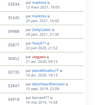
s
D
par
markitos
n
r
V
s
33934
g
e
e
12 mars 2021, 18:05
i
m
s
e
r
u
e
e
a
s
D
par
markitos
n
r
V
s
35345
g
e
e
29 janv. 2021, 16:43
i
m
s
e
r
u
e
e
a
s
D
par
ZestyCastor
n
r
V
s
39988
g
e
e
28 janv. 2021, 21:36
i
m
s
e
r
u
e
e
a
s
D
par
Tony971
n
r
V
s
35877
g
e
e
22 juin 2020, 21:52
i
m
s
e
r
u
e
e
a
s
D
par
utagawa
n
r
V
s
30452
g
e
e
21 avr. 2020, 09:13
i
m
s
e
r
u
e
e
a
s
D
par
pascaldoudou77
n
r
V
s
30735
g
e
e
10 avr. 2020, 18:13
i
m
s
e
r
u
e
e
a
s
D
par
lebonheurdherisson
n
r
V
s
32847
g
e
e
15 sept. 2019, 22:09
i
m
s
e
r
u
e
e
a
s
D
par
bernard77
n
r
V
s
34918
g
e
e
16 mai 2019, 15:58
i
m
s
e