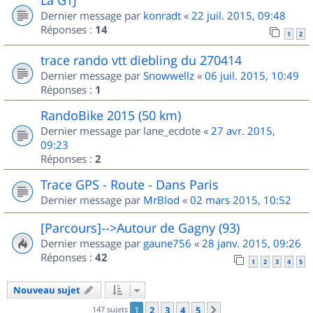
Dernier message par
konradt
«
22 juil. 2015, 09:48
Réponses :
14
1
2
trace rando vtt diebling du 270414
Dernier message par
Snowwellz
«
06 juil. 2015, 10:49
Réponses :
1
RandoBike 2015 (50 km)
Dernier message par
lane_ecdote
«
27 avr. 2015,
09:23
Réponses :
2
Trace GPS - Route - Dans Paris
Dernier message par
MrBlod
«
02 mars 2015, 10:52
[Parcours]-->Autour de Gagny (93)
Dernier message par
gaune756
«
28 janv. 2015, 09:26
Réponses :
42
1
2
3
4
5
Nouveau sujet
147 sujets
1
2
3
4
5
Suivant