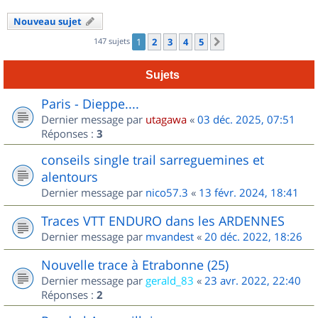
Nouveau sujet
147 sujets
1
2
3
4
5
Suivant
Sujets
Paris - Dieppe....
Dernier message par
utagawa
«
03 déc. 2025, 07:51
Réponses :
3
conseils single trail sarreguemines et
alentours
Dernier message par
nico57.3
«
13 févr. 2024, 18:41
Traces VTT ENDURO dans les ARDENNES
Dernier message par
mvandest
«
20 déc. 2022, 18:26
Nouvelle trace à Etrabonne (25)
Dernier message par
gerald_83
«
23 avr. 2022, 22:40
Réponses :
2