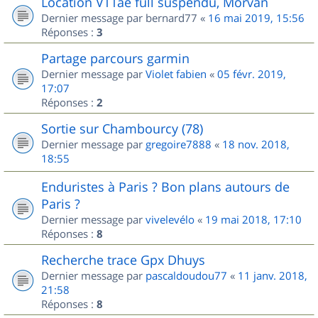
Location VTTae full suspendu, Morvan
Dernier message par
bernard77
«
16 mai 2019, 15:56
Réponses :
3
Partage parcours garmin
Dernier message par
Violet fabien
«
05 févr. 2019,
17:07
Réponses :
2
Sortie sur Chambourcy (78)
Dernier message par
gregoire7888
«
18 nov. 2018,
18:55
Enduristes à Paris ? Bon plans autours de
Paris ?
Dernier message par
vivelevélo
«
19 mai 2018, 17:10
Réponses :
8
Recherche trace Gpx Dhuys
Dernier message par
pascaldoudou77
«
11 janv. 2018,
21:58
Réponses :
8