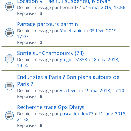
Location VTTae full suspendu, Morvan
Dernier message par
bernard77
«
16 mai 2019, 15:56
Réponses :
3
Partage parcours garmin
Dernier message par
Violet fabien
«
05 févr. 2019,
17:07
Réponses :
2
Sortie sur Chambourcy (78)
Dernier message par
gregoire7888
«
18 nov. 2018,
18:55
Enduristes à Paris ? Bon plans autours de
Paris ?
Dernier message par
vivelevélo
«
19 mai 2018, 17:10
Réponses :
8
Recherche trace Gpx Dhuys
Dernier message par
pascaldoudou77
«
11 janv. 2018,
21:58
Réponses :
8