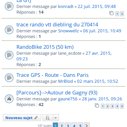
Dernier message par
konradt
«
22 juil. 2015, 09:48
Réponses :
14
1
2
trace rando vtt diebling du 270414
Dernier message par
Snowwellz
«
06 juil. 2015, 10:49
Réponses :
1
RandoBike 2015 (50 km)
Dernier message par
lane_ecdote
«
27 avr. 2015,
09:23
Réponses :
2
Trace GPS - Route - Dans Paris
Dernier message par
MrBlod
«
02 mars 2015, 10:52
[Parcours]-->Autour de Gagny (93)
Dernier message par
gaune756
«
28 janv. 2015, 09:26
Réponses :
42
1
2
3
4
5
Nouveau sujet
147 sujets
1
2
3
4
5
Suivant