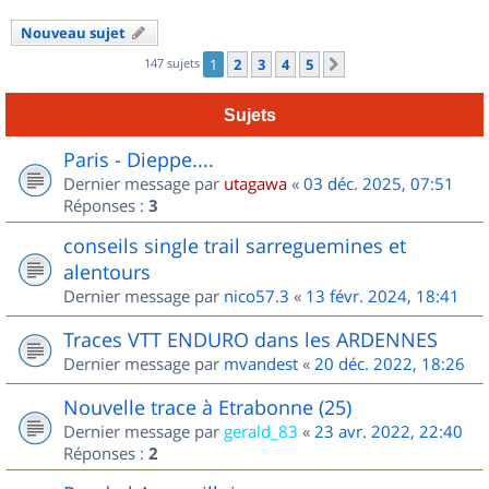
Nouveau sujet
147 sujets
1
2
3
4
5
Suivant
Sujets
Paris - Dieppe....
Dernier message par
utagawa
«
03 déc. 2025, 07:51
Réponses :
3
conseils single trail sarreguemines et
alentours
Dernier message par
nico57.3
«
13 févr. 2024, 18:41
Traces VTT ENDURO dans les ARDENNES
Dernier message par
mvandest
«
20 déc. 2022, 18:26
Nouvelle trace à Etrabonne (25)
Dernier message par
gerald_83
«
23 avr. 2022, 22:40
Réponses :
2