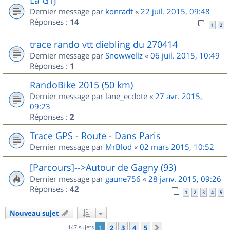
Dernier message par
konradt
«
22 juil. 2015, 09:48
Réponses :
14
1
2
trace rando vtt diebling du 270414
Dernier message par
Snowwellz
«
06 juil. 2015, 10:49
Réponses :
1
RandoBike 2015 (50 km)
Dernier message par
lane_ecdote
«
27 avr. 2015,
09:23
Réponses :
2
Trace GPS - Route - Dans Paris
Dernier message par
MrBlod
«
02 mars 2015, 10:52
[Parcours]-->Autour de Gagny (93)
Dernier message par
gaune756
«
28 janv. 2015, 09:26
Réponses :
42
1
2
3
4
5
Nouveau sujet
147 sujets
1
2
3
4
5
Suivant