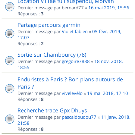
Location VTTae full suspendu, Morvan
Dernier message par
bernard77
«
16 mai 2019, 15:56
Réponses :
3
Partage parcours garmin
Dernier message par
Violet fabien
«
05 févr. 2019,
17:07
Réponses :
2
Sortie sur Chambourcy (78)
Dernier message par
gregoire7888
«
18 nov. 2018,
18:55
Enduristes à Paris ? Bon plans autours de
Paris ?
Dernier message par
vivelevélo
«
19 mai 2018, 17:10
Réponses :
8
Recherche trace Gpx Dhuys
Dernier message par
pascaldoudou77
«
11 janv. 2018,
21:58
Réponses :
8