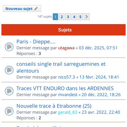
Nouveau sujet
147 sujets
1
2
3
4
5
Suivant
Sujets
Paris - Dieppe....
Dernier message par
utagawa
«
03 déc. 2025, 07:51
Réponses :
3
conseils single trail sarreguemines et
alentours
Dernier message par
nico57.3
«
13 févr. 2024, 18:41
Traces VTT ENDURO dans les ARDENNES
Dernier message par
mvandest
«
20 déc. 2022, 18:26
Nouvelle trace à Etrabonne (25)
Dernier message par
gerald_83
«
23 avr. 2022, 22:40
Réponses :
2