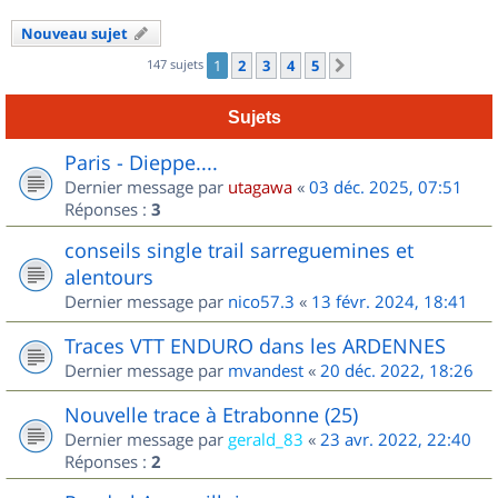
Nouveau sujet
147 sujets
1
2
3
4
5
Suivant
Sujets
Paris - Dieppe....
Dernier message par
utagawa
«
03 déc. 2025, 07:51
Réponses :
3
conseils single trail sarreguemines et
alentours
Dernier message par
nico57.3
«
13 févr. 2024, 18:41
Traces VTT ENDURO dans les ARDENNES
Dernier message par
mvandest
«
20 déc. 2022, 18:26
Nouvelle trace à Etrabonne (25)
Dernier message par
gerald_83
«
23 avr. 2022, 22:40
Réponses :
2