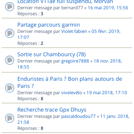
Location VTTae full suspendu, Morvan
Dernier message par
bernard77
«
16 mai 2019, 15:56
Réponses :
3
Partage parcours garmin
Dernier message par
Violet fabien
«
05 févr. 2019,
17:07
Réponses :
2
Sortie sur Chambourcy (78)
Dernier message par
gregoire7888
«
18 nov. 2018,
18:55
Enduristes à Paris ? Bon plans autours de
Paris ?
Dernier message par
vivelevélo
«
19 mai 2018, 17:10
Réponses :
8
Recherche trace Gpx Dhuys
Dernier message par
pascaldoudou77
«
11 janv. 2018,
21:58
Réponses :
8