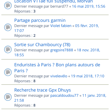
Location VTTae full suspendu, Morvan
Dernier message par
bernard77
«
16 mai 2019, 15:56
Réponses :
3
Partage parcours garmin
Dernier message par
Violet fabien
«
05 févr. 2019,
17:07
Réponses :
2
Sortie sur Chambourcy (78)
Dernier message par
gregoire7888
«
18 nov. 2018,
18:55
Enduristes à Paris ? Bon plans autours de
Paris ?
Dernier message par
vivelevélo
«
19 mai 2018, 17:10
Réponses :
8
Recherche trace Gpx Dhuys
Dernier message par
pascaldoudou77
«
11 janv. 2018,
21:58
Réponses :
8