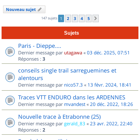
Nouveau sujet
147 sujets
1
2
3
4
5
Suivant
Sujets
Paris - Dieppe....
Dernier message par
utagawa
«
03 déc. 2025, 07:51
Réponses :
3
conseils single trail sarreguemines et
alentours
Dernier message par
nico57.3
«
13 févr. 2024, 18:41
Traces VTT ENDURO dans les ARDENNES
Dernier message par
mvandest
«
20 déc. 2022, 18:26
Nouvelle trace à Etrabonne (25)
Dernier message par
gerald_83
«
23 avr. 2022, 22:40
Réponses :
2