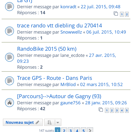
Dernier message par
konradt
«
22 juil. 2015, 09:48
Réponses :
14
1
2
trace rando vtt diebling du 270414
Dernier message par
Snowwellz
«
06 juil. 2015, 10:49
Réponses :
1
RandoBike 2015 (50 km)
Dernier message par
lane_ecdote
«
27 avr. 2015,
09:23
Réponses :
2
Trace GPS - Route - Dans Paris
Dernier message par
MrBlod
«
02 mars 2015, 10:52
[Parcours]-->Autour de Gagny (93)
Dernier message par
gaune756
«
28 janv. 2015, 09:26
Réponses :
42
1
2
3
4
5
Nouveau sujet
147 sujets
1
2
3
4
5
Suivant