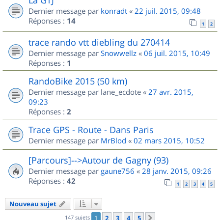
Dernier message par
konradt
«
22 juil. 2015, 09:48
Réponses :
14
1
2
trace rando vtt diebling du 270414
Dernier message par
Snowwellz
«
06 juil. 2015, 10:49
Réponses :
1
RandoBike 2015 (50 km)
Dernier message par
lane_ecdote
«
27 avr. 2015,
09:23
Réponses :
2
Trace GPS - Route - Dans Paris
Dernier message par
MrBlod
«
02 mars 2015, 10:52
[Parcours]-->Autour de Gagny (93)
Dernier message par
gaune756
«
28 janv. 2015, 09:26
Réponses :
42
1
2
3
4
5
Nouveau sujet
147 sujets
1
2
3
4
5
Suivant