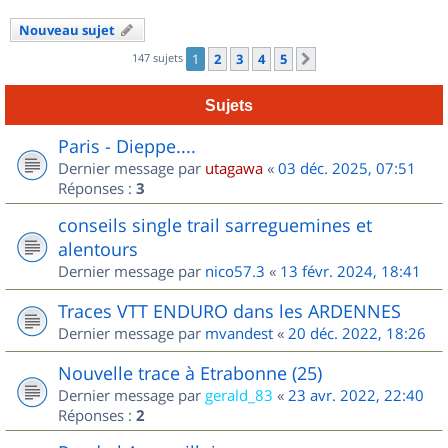
Nouveau sujet
147 sujets
1
2
3
4
5
Suivant
Sujets
Paris - Dieppe....
Dernier message par
utagawa
«
03 déc. 2025, 07:51
Réponses :
3
conseils single trail sarreguemines et
alentours
Dernier message par
nico57.3
«
13 févr. 2024, 18:41
Traces VTT ENDURO dans les ARDENNES
Dernier message par
mvandest
«
20 déc. 2022, 18:26
Nouvelle trace à Etrabonne (25)
Dernier message par
gerald_83
«
23 avr. 2022, 22:40
Réponses :
2