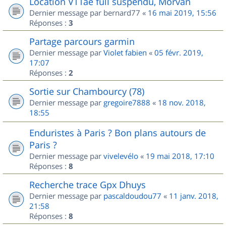
Location VTTae full suspendu, Morvan
Dernier message par
bernard77
«
16 mai 2019, 15:56
Réponses :
3
Partage parcours garmin
Dernier message par
Violet fabien
«
05 févr. 2019,
17:07
Réponses :
2
Sortie sur Chambourcy (78)
Dernier message par
gregoire7888
«
18 nov. 2018,
18:55
Enduristes à Paris ? Bon plans autours de
Paris ?
Dernier message par
vivelevélo
«
19 mai 2018, 17:10
Réponses :
8
Recherche trace Gpx Dhuys
Dernier message par
pascaldoudou77
«
11 janv. 2018,
21:58
Réponses :
8