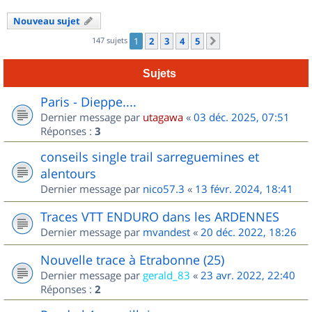
Nouveau sujet
147 sujets
1
2
3
4
5
Suivant
Sujets
Paris - Dieppe....
Dernier message par
utagawa
«
03 déc. 2025, 07:51
Réponses :
3
conseils single trail sarreguemines et
alentours
Dernier message par
nico57.3
«
13 févr. 2024, 18:41
Traces VTT ENDURO dans les ARDENNES
Dernier message par
mvandest
«
20 déc. 2022, 18:26
Nouvelle trace à Etrabonne (25)
Dernier message par
gerald_83
«
23 avr. 2022, 22:40
Réponses :
2