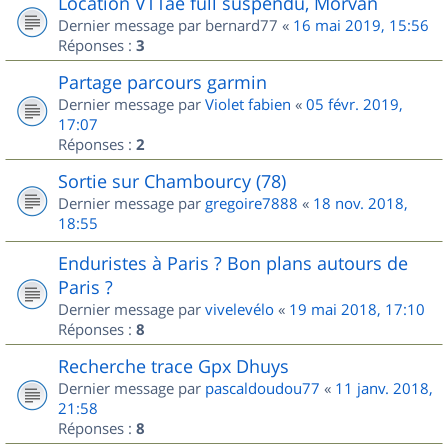
Location VTTae full suspendu, Morvan
Dernier message par
bernard77
«
16 mai 2019, 15:56
Réponses :
3
Partage parcours garmin
Dernier message par
Violet fabien
«
05 févr. 2019,
17:07
Réponses :
2
Sortie sur Chambourcy (78)
Dernier message par
gregoire7888
«
18 nov. 2018,
18:55
Enduristes à Paris ? Bon plans autours de
Paris ?
Dernier message par
vivelevélo
«
19 mai 2018, 17:10
Réponses :
8
Recherche trace Gpx Dhuys
Dernier message par
pascaldoudou77
«
11 janv. 2018,
21:58
Réponses :
8