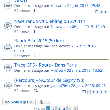
Dernier message par
konradt
«
22 juil. 2015, 09:48
Réponses :
14
1
2
trace rando vtt diebling du 270414
Dernier message par
Snowwellz
«
06 juil. 2015, 10:49
Réponses :
1
RandoBike 2015 (50 km)
Dernier message par
lane_ecdote
«
27 avr. 2015,
09:23
Réponses :
2
Trace GPS - Route - Dans Paris
Dernier message par
MrBlod
«
02 mars 2015, 10:52
[Parcours]-->Autour de Gagny (93)
Dernier message par
gaune756
«
28 janv. 2015, 09:26
Réponses :
42
1
2
3
4
5
Nouveau sujet
147 sujets
1
2
3
4
5
Suivant