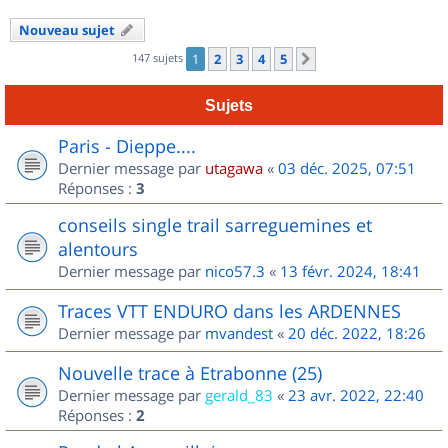
Nouveau sujet
147 sujets
1
2
3
4
5
Suivant
Sujets
Paris - Dieppe....
Dernier message par
utagawa
«
03 déc. 2025, 07:51
Réponses :
3
conseils single trail sarreguemines et
alentours
Dernier message par
nico57.3
«
13 févr. 2024, 18:41
Traces VTT ENDURO dans les ARDENNES
Dernier message par
mvandest
«
20 déc. 2022, 18:26
Nouvelle trace à Etrabonne (25)
Dernier message par
gerald_83
«
23 avr. 2022, 22:40
Réponses :
2