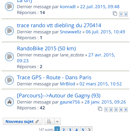
Dernier message par
konradt
«
22 juil. 2015, 09:48
Réponses :
14
1
2
trace rando vtt diebling du 270414
Dernier message par
Snowwellz
«
06 juil. 2015, 10:49
Réponses :
1
RandoBike 2015 (50 km)
Dernier message par
lane_ecdote
«
27 avr. 2015,
09:23
Réponses :
2
Trace GPS - Route - Dans Paris
Dernier message par
MrBlod
«
02 mars 2015, 10:52
[Parcours]-->Autour de Gagny (93)
Dernier message par
gaune756
«
28 janv. 2015, 09:26
Réponses :
42
1
2
3
4
5
Nouveau sujet
147 sujets
1
2
3
4
5
Suivant