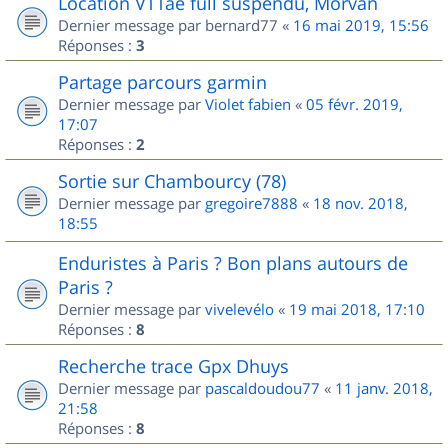
Location VTTae full suspendu, Morvan
Dernier message par
bernard77
«
16 mai 2019, 15:56
Réponses :
3
Partage parcours garmin
Dernier message par
Violet fabien
«
05 févr. 2019,
17:07
Réponses :
2
Sortie sur Chambourcy (78)
Dernier message par
gregoire7888
«
18 nov. 2018,
18:55
Enduristes à Paris ? Bon plans autours de
Paris ?
Dernier message par
vivelevélo
«
19 mai 2018, 17:10
Réponses :
8
Recherche trace Gpx Dhuys
Dernier message par
pascaldoudou77
«
11 janv. 2018,
21:58
Réponses :
8