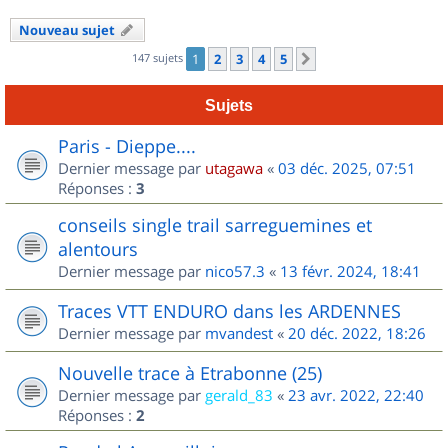
Nouveau sujet
147 sujets
1
2
3
4
5
Suivant
Sujets
Paris - Dieppe....
Dernier message par
utagawa
«
03 déc. 2025, 07:51
Réponses :
3
conseils single trail sarreguemines et
alentours
Dernier message par
nico57.3
«
13 févr. 2024, 18:41
Traces VTT ENDURO dans les ARDENNES
Dernier message par
mvandest
«
20 déc. 2022, 18:26
Nouvelle trace à Etrabonne (25)
Dernier message par
gerald_83
«
23 avr. 2022, 22:40
Réponses :
2