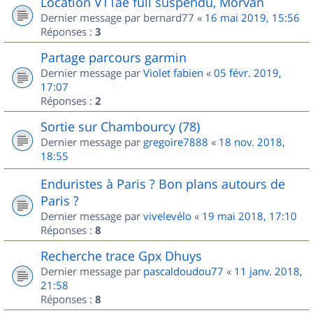
Location VTTae full suspendu, Morvan
Dernier message par
bernard77
«
16 mai 2019, 15:56
Réponses :
3
Partage parcours garmin
Dernier message par
Violet fabien
«
05 févr. 2019,
17:07
Réponses :
2
Sortie sur Chambourcy (78)
Dernier message par
gregoire7888
«
18 nov. 2018,
18:55
Enduristes à Paris ? Bon plans autours de
Paris ?
Dernier message par
vivelevélo
«
19 mai 2018, 17:10
Réponses :
8
Recherche trace Gpx Dhuys
Dernier message par
pascaldoudou77
«
11 janv. 2018,
21:58
Réponses :
8