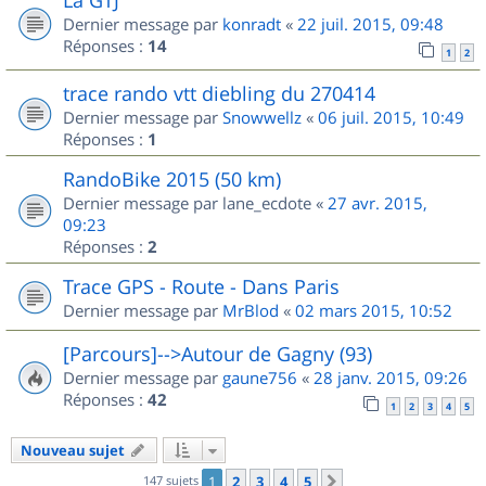
Dernier message par
konradt
«
22 juil. 2015, 09:48
Réponses :
14
1
2
trace rando vtt diebling du 270414
Dernier message par
Snowwellz
«
06 juil. 2015, 10:49
Réponses :
1
RandoBike 2015 (50 km)
Dernier message par
lane_ecdote
«
27 avr. 2015,
09:23
Réponses :
2
Trace GPS - Route - Dans Paris
Dernier message par
MrBlod
«
02 mars 2015, 10:52
[Parcours]-->Autour de Gagny (93)
Dernier message par
gaune756
«
28 janv. 2015, 09:26
Réponses :
42
1
2
3
4
5
Nouveau sujet
147 sujets
1
2
3
4
5
Suivant