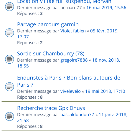
Location VTTae full suspendu, Morvan
Dernier message par
bernard77
«
16 mai 2019, 15:56
Réponses :
3
Partage parcours garmin
Dernier message par
Violet fabien
«
05 févr. 2019,
17:07
Réponses :
2
Sortie sur Chambourcy (78)
Dernier message par
gregoire7888
«
18 nov. 2018,
18:55
Enduristes à Paris ? Bon plans autours de
Paris ?
Dernier message par
vivelevélo
«
19 mai 2018, 17:10
Réponses :
8
Recherche trace Gpx Dhuys
Dernier message par
pascaldoudou77
«
11 janv. 2018,
21:58
Réponses :
8