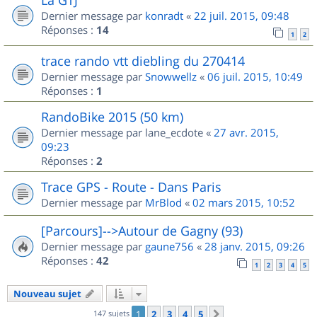
Dernier message par
konradt
«
22 juil. 2015, 09:48
Réponses :
14
1
2
trace rando vtt diebling du 270414
Dernier message par
Snowwellz
«
06 juil. 2015, 10:49
Réponses :
1
RandoBike 2015 (50 km)
Dernier message par
lane_ecdote
«
27 avr. 2015,
09:23
Réponses :
2
Trace GPS - Route - Dans Paris
Dernier message par
MrBlod
«
02 mars 2015, 10:52
[Parcours]-->Autour de Gagny (93)
Dernier message par
gaune756
«
28 janv. 2015, 09:26
Réponses :
42
1
2
3
4
5
Nouveau sujet
147 sujets
1
2
3
4
5
Suivant