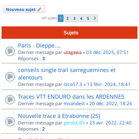
Nouveau sujet
147 sujets
1
2
3
4
5
Suivant
Sujets
Paris - Dieppe....
Dernier message par
utagawa
«
03 déc. 2025, 07:51
Réponses :
3
conseils single trail sarreguemines et
alentours
Dernier message par
nico57.3
«
13 févr. 2024, 18:41
Traces VTT ENDURO dans les ARDENNES
Dernier message par
mvandest
«
20 déc. 2022, 18:26
Nouvelle trace à Etrabonne (25)
Dernier message par
gerald_83
«
23 avr. 2022, 22:40
Réponses :
2