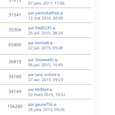
e
i
m
s
e
e
07 janv. 2017, 17:06
e
e
a
r
u
s
r
s
D
g
par
yannickalfred
n
V
31541
m
s
e
e
e
12 mai 2016, 00:00
i
e
a
r
u
e
s
s
D
g
par
fred0235
n
r
V
35304
s
e
e
e
25 juil. 2015, 08:24
i
m
a
r
u
e
e
s
D
g
par
konradt
n
r
V
s
65400
e
e
e
22 juil. 2015, 09:48
i
m
s
r
u
e
e
a
s
n
r
s
D
g
par
Snowwellz
V
36819
e
i
m
s
e
e
06 juil. 2015, 10:49
e
e
a
r
u
s
r
s
D
g
par
lane_ecdote
n
V
34180
m
s
e
e
e
27 avr. 2015, 09:23
i
e
a
r
u
e
s
s
D
g
par
MrBlod
n
r
V
34144
s
e
e
e
02 mars 2015, 10:52
i
m
a
r
u
e
e
s
D
g
par
gaune756
n
r
V
s
156280
e
e
e
28 janv. 2015, 09:26
i
m
s
r
e