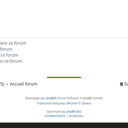
é
e
o
s
p
s
n
e
o
s
s
n
e
s
dans ce forum
s
 forum
e
 ce forum
s ce forum
s
S)
Accueil forum
S
Développé par
phpBB
® Forum Software © phpBB Limited
Traduction française officielle
©
Qiaeru
Optimized by:
phpBB SEO
Confidentialité
|
Conditions