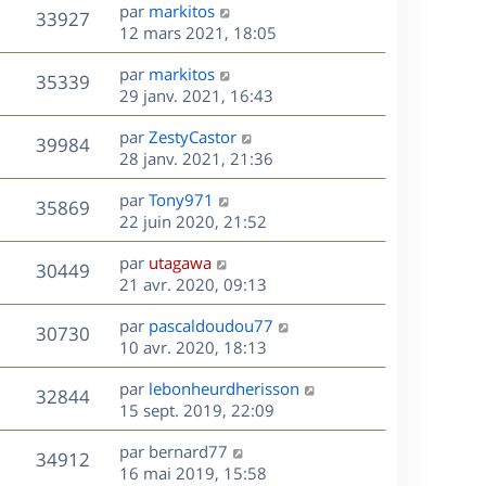
s
D
par
markitos
n
r
V
s
33927
g
e
e
12 mars 2021, 18:05
i
m
s
e
r
u
e
e
a
s
D
par
markitos
n
r
V
s
35339
g
e
e
29 janv. 2021, 16:43
i
m
s
e
r
u
e
e
a
s
D
par
ZestyCastor
n
r
V
s
39984
g
e
e
28 janv. 2021, 21:36
i
m
s
e
r
u
e
e
a
s
D
par
Tony971
n
r
V
s
35869
g
e
e
22 juin 2020, 21:52
i
m
s
e
r
u
e
e
a
s
D
par
utagawa
n
r
V
s
30449
g
e
e
21 avr. 2020, 09:13
i
m
s
e
r
u
e
e
a
s
D
par
pascaldoudou77
n
r
V
s
30730
g
e
e
10 avr. 2020, 18:13
i
m
s
e
r
u
e
e
a
s
D
par
lebonheurdherisson
n
r
V
s
32844
g
e
e
15 sept. 2019, 22:09
i
m
s
e
r
u
e
e
a
s
D
par
bernard77
n
r
V
s
34912
g
e
e
16 mai 2019, 15:58
i
m
s
e