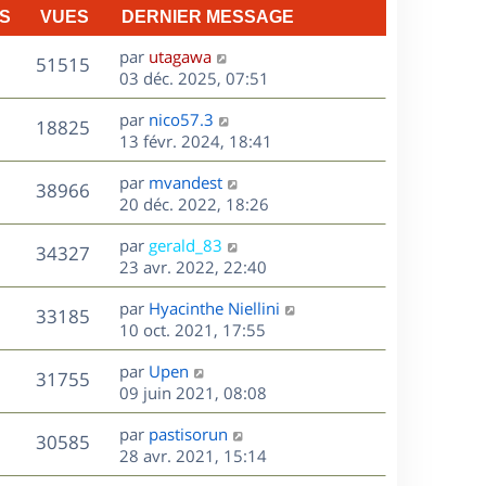
S
VUES
DERNIER MESSAGE
D
par
utagawa
V
51515
e
03 déc. 2025, 07:51
r
u
D
par
nico57.3
n
V
18825
e
e
13 févr. 2024, 18:41
i
r
u
e
s
D
par
mvandest
n
r
V
38966
e
e
20 déc. 2022, 18:26
i
m
r
u
e
e
s
D
par
gerald_83
n
r
V
s
34327
e
e
23 avr. 2022, 22:40
i
m
s
r
u
e
e
a
s
D
par
Hyacinthe Niellini
n
r
V
s
33185
g
e
e
10 oct. 2021, 17:55
i
m
s
e
r
u
e
e
a
s
D
par
Upen
n
r
V
s
31755
g
e
e
09 juin 2021, 08:08
i
m
s
e
r
u
e
e
a
s
D
par
pastisorun
n
r
V
s
30585
g
e
e
28 avr. 2021, 15:14
i
m
s
e
r
u
e
e
a