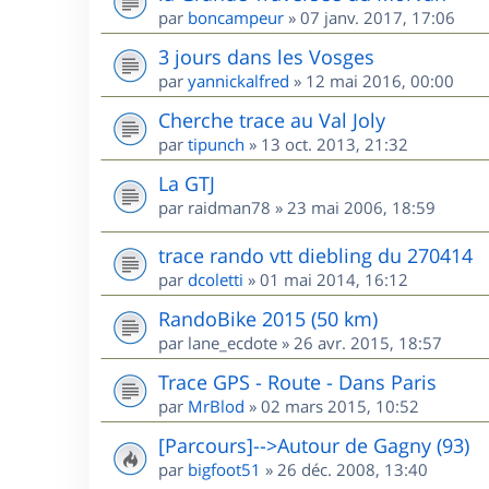
par
boncampeur
»
07 janv. 2017, 17:06
3 jours dans les Vosges
par
yannickalfred
»
12 mai 2016, 00:00
Cherche trace au Val Joly
par
tipunch
»
13 oct. 2013, 21:32
La GTJ
par
raidman78
»
23 mai 2006, 18:59
trace rando vtt diebling du 270414
par
dcoletti
»
01 mai 2014, 16:12
RandoBike 2015 (50 km)
par
lane_ecdote
»
26 avr. 2015, 18:57
Trace GPS - Route - Dans Paris
par
MrBlod
»
02 mars 2015, 10:52
[Parcours]-->Autour de Gagny (93)
par
bigfoot51
»
26 déc. 2008, 13:40