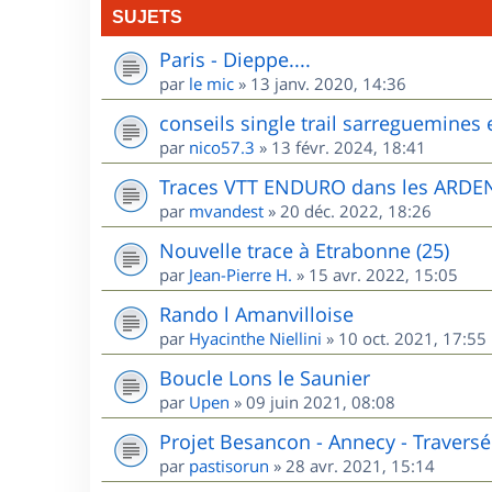
SUJETS
Paris - Dieppe....
par
le mic
»
13 janv. 2020, 14:36
conseils single trail sarreguemines 
par
nico57.3
»
13 févr. 2024, 18:41
Traces VTT ENDURO dans les ARD
par
mvandest
»
20 déc. 2022, 18:26
Nouvelle trace à Etrabonne (25)
par
Jean-Pierre H.
»
15 avr. 2022, 15:05
Rando l Amanvilloise
par
Hyacinthe Niellini
»
10 oct. 2021, 17:55
Boucle Lons le Saunier
par
Upen
»
09 juin 2021, 08:08
Projet Besancon - Annecy - Traversé
par
pastisorun
»
28 avr. 2021, 15:14