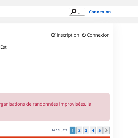
Connexion
Inscription
Connexion
 Est
organisations de randonnées improvisées, la
147 sujets
1
2
3
4
5
Suivant