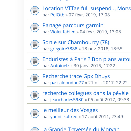
Location VTTae full suspendu, Morv
par
PolOtb
»
07 févr. 2019, 17:08
Partage parcours garmin
par
Violet fabien
»
04 févr. 2019, 13:08
Sortie sur Chambourcy (78)
par
gregoire7888
»
18 nov. 2018, 18:55
Enduristes à Paris ? Bon plans autou
par
AntoineIz
»
30 janv. 2015, 17:22
Recherche trace Gpx Dhuys
par
pascaldoudou77
»
21 oct. 2017, 22:22
recherche collegues dans la pévèle
par
jeancharles5980
»
05 août 2017, 09:33
le meilleur des Vosges
par
yannickalfred
»
17 août 2011, 23:49
la Grande Traversée du Morvan