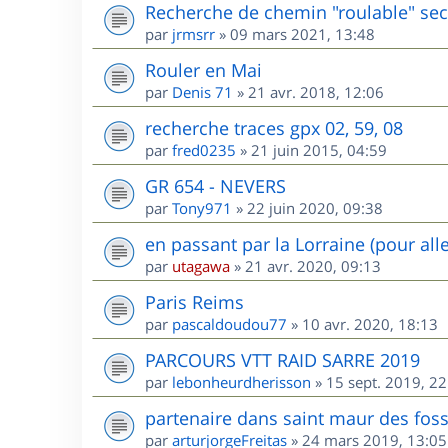
Recherche de chemin "roulable" sec
par
jrmsrr
»
09 mars 2021, 13:48
Rouler en Mai
par
Denis 71
»
21 avr. 2018, 12:06
recherche traces gpx 02, 59, 08
par
fred0235
»
21 juin 2015, 04:59
GR 654 - NEVERS
par
Tony971
»
22 juin 2020, 09:38
en passant par la Lorraine (pour all
par
utagawa
»
21 avr. 2020, 09:13
Paris Reims
par
pascaldoudou77
»
10 avr. 2020, 18:13
PARCOURS VTT RAID SARRE 2019
par
lebonheurdherisson
»
15 sept. 2019, 22
partenaire dans saint maur des fos
par
arturjorgeFreitas
»
24 mars 2019, 13:05