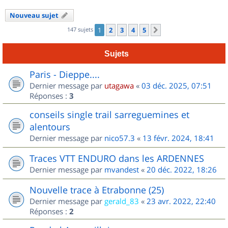
Nouveau sujet
147 sujets
1
2
3
4
5
Suivant
Sujets
Paris - Dieppe....
Dernier message par
utagawa
«
03 déc. 2025, 07:51
Réponses :
3
conseils single trail sarreguemines et
alentours
Dernier message par
nico57.3
«
13 févr. 2024, 18:41
Traces VTT ENDURO dans les ARDENNES
Dernier message par
mvandest
«
20 déc. 2022, 18:26
Nouvelle trace à Etrabonne (25)
Dernier message par
gerald_83
«
23 avr. 2022, 22:40
Réponses :
2