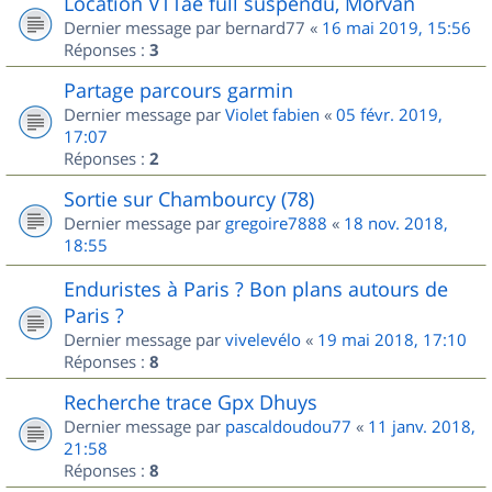
Location VTTae full suspendu, Morvan
Dernier message par
bernard77
«
16 mai 2019, 15:56
Réponses :
3
Partage parcours garmin
Dernier message par
Violet fabien
«
05 févr. 2019,
17:07
Réponses :
2
Sortie sur Chambourcy (78)
Dernier message par
gregoire7888
«
18 nov. 2018,
18:55
Enduristes à Paris ? Bon plans autours de
Paris ?
Dernier message par
vivelevélo
«
19 mai 2018, 17:10
Réponses :
8
Recherche trace Gpx Dhuys
Dernier message par
pascaldoudou77
«
11 janv. 2018,
21:58
Réponses :
8