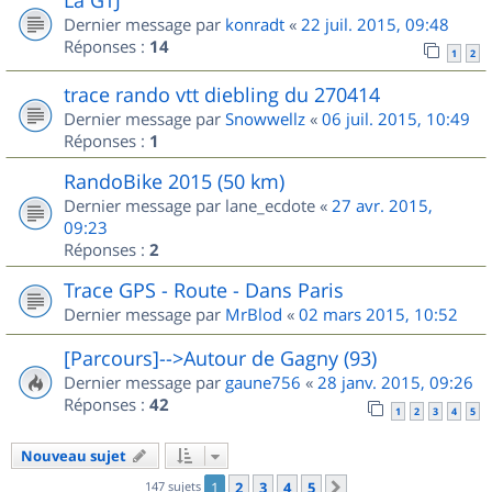
Dernier message par
konradt
«
22 juil. 2015, 09:48
Réponses :
14
1
2
trace rando vtt diebling du 270414
Dernier message par
Snowwellz
«
06 juil. 2015, 10:49
Réponses :
1
RandoBike 2015 (50 km)
Dernier message par
lane_ecdote
«
27 avr. 2015,
09:23
Réponses :
2
Trace GPS - Route - Dans Paris
Dernier message par
MrBlod
«
02 mars 2015, 10:52
[Parcours]-->Autour de Gagny (93)
Dernier message par
gaune756
«
28 janv. 2015, 09:26
Réponses :
42
1
2
3
4
5
Nouveau sujet
147 sujets
1
2
3
4
5
Suivant