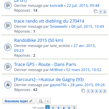
Dernier message par
konradt
«
22 juil. 2015, 09:48
Réponses :
14
1
2
trace rando vtt diebling du 270414
Dernier message par
Snowwellz
«
06 juil. 2015, 10:49
Réponses :
1
RandoBike 2015 (50 km)
Dernier message par
lane_ecdote
«
27 avr. 2015,
09:23
Réponses :
2
Trace GPS - Route - Dans Paris
Dernier message par
MrBlod
«
02 mars 2015, 10:52
[Parcours]-->Autour de Gagny (93)
Dernier message par
gaune756
«
28 janv. 2015, 09:26
Réponses :
42
1
2
3
4
5
Nouveau sujet
147 sujets
1
2
3
4
5
Suivant