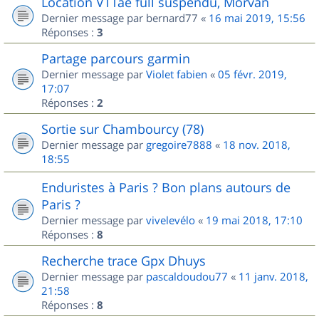
Location VTTae full suspendu, Morvan
Dernier message par
bernard77
«
16 mai 2019, 15:56
Réponses :
3
Partage parcours garmin
Dernier message par
Violet fabien
«
05 févr. 2019,
17:07
Réponses :
2
Sortie sur Chambourcy (78)
Dernier message par
gregoire7888
«
18 nov. 2018,
18:55
Enduristes à Paris ? Bon plans autours de
Paris ?
Dernier message par
vivelevélo
«
19 mai 2018, 17:10
Réponses :
8
Recherche trace Gpx Dhuys
Dernier message par
pascaldoudou77
«
11 janv. 2018,
21:58
Réponses :
8