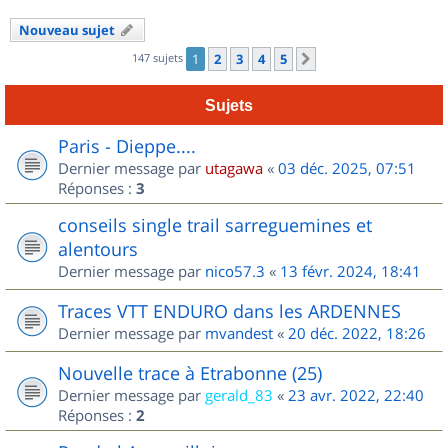
Nouveau sujet
147 sujets
1
2
3
4
5
Suivant
Sujets
Paris - Dieppe....
Dernier message par
utagawa
«
03 déc. 2025, 07:51
Réponses :
3
conseils single trail sarreguemines et
alentours
Dernier message par
nico57.3
«
13 févr. 2024, 18:41
Traces VTT ENDURO dans les ARDENNES
Dernier message par
mvandest
«
20 déc. 2022, 18:26
Nouvelle trace à Etrabonne (25)
Dernier message par
gerald_83
«
23 avr. 2022, 22:40
Réponses :
2