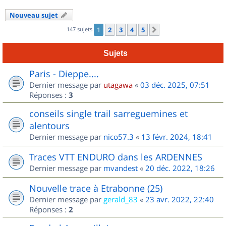
Nouveau sujet
147 sujets
1
2
3
4
5
Suivant
Sujets
Paris - Dieppe....
Dernier message par
utagawa
«
03 déc. 2025, 07:51
Réponses :
3
conseils single trail sarreguemines et
alentours
Dernier message par
nico57.3
«
13 févr. 2024, 18:41
Traces VTT ENDURO dans les ARDENNES
Dernier message par
mvandest
«
20 déc. 2022, 18:26
Nouvelle trace à Etrabonne (25)
Dernier message par
gerald_83
«
23 avr. 2022, 22:40
Réponses :
2