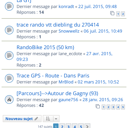
Dernier message par
konradt
«
22 juil. 2015, 09:48
Réponses :
14
1
2
trace rando vtt diebling du 270414
Dernier message par
Snowwellz
«
06 juil. 2015, 10:49
Réponses :
1
RandoBike 2015 (50 km)
Dernier message par
lane_ecdote
«
27 avr. 2015,
09:23
Réponses :
2
Trace GPS - Route - Dans Paris
Dernier message par
MrBlod
«
02 mars 2015, 10:52
[Parcours]-->Autour de Gagny (93)
Dernier message par
gaune756
«
28 janv. 2015, 09:26
Réponses :
42
1
2
3
4
5
Nouveau sujet
147 sujets
1
2
3
4
5
Suivant