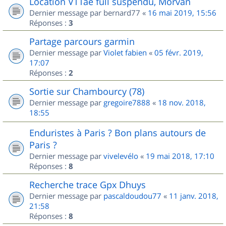
Location VTTae full suspendu, Morvan
Dernier message par
bernard77
«
16 mai 2019, 15:56
Réponses :
3
Partage parcours garmin
Dernier message par
Violet fabien
«
05 févr. 2019,
17:07
Réponses :
2
Sortie sur Chambourcy (78)
Dernier message par
gregoire7888
«
18 nov. 2018,
18:55
Enduristes à Paris ? Bon plans autours de
Paris ?
Dernier message par
vivelevélo
«
19 mai 2018, 17:10
Réponses :
8
Recherche trace Gpx Dhuys
Dernier message par
pascaldoudou77
«
11 janv. 2018,
21:58
Réponses :
8