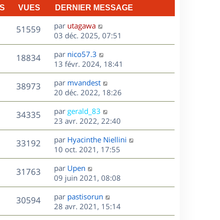
S
VUES
DERNIER MESSAGE
D
par
utagawa
V
51559
e
03 déc. 2025, 07:51
r
u
D
par
nico57.3
n
V
18834
e
e
13 févr. 2024, 18:41
i
r
u
e
s
D
par
mvandest
n
r
V
38973
e
e
20 déc. 2022, 18:26
i
m
r
u
e
e
s
D
par
gerald_83
n
r
V
s
34335
e
e
23 avr. 2022, 22:40
i
m
s
r
u
e
e
a
s
D
par
Hyacinthe Niellini
n
r
V
s
33192
g
e
e
10 oct. 2021, 17:55
i
m
s
e
r
u
e
e
a
s
D
par
Upen
n
r
V
s
31763
g
e
e
09 juin 2021, 08:08
i
m
s
e
r
u
e
e
a
s
D
par
pastisorun
n
r
V
s
30594
g
e
e
28 avr. 2021, 15:14
i
m
s
e
r
u
e
e
a