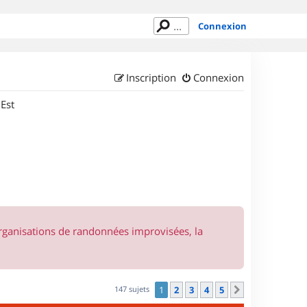
Connexion
Inscription
Connexion
 Est
organisations de randonnées improvisées, la
147 sujets
1
2
3
4
5
Suivant