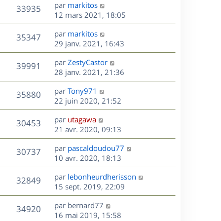
s
D
par
markitos
n
r
V
s
33935
g
e
e
12 mars 2021, 18:05
i
m
s
e
r
u
e
e
a
s
D
par
markitos
n
r
V
s
35347
g
e
e
29 janv. 2021, 16:43
i
m
s
e
r
u
e
e
a
s
D
par
ZestyCastor
n
r
V
s
39991
g
e
e
28 janv. 2021, 21:36
i
m
s
e
r
u
e
e
a
s
D
par
Tony971
n
r
V
s
35880
g
e
e
22 juin 2020, 21:52
i
m
s
e
r
u
e
e
a
s
D
par
utagawa
n
r
V
s
30453
g
e
e
21 avr. 2020, 09:13
i
m
s
e
r
u
e
e
a
s
D
par
pascaldoudou77
n
r
V
s
30737
g
e
e
10 avr. 2020, 18:13
i
m
s
e
r
u
e
e
a
s
D
par
lebonheurdherisson
n
r
V
s
32849
g
e
e
15 sept. 2019, 22:09
i
m
s
e
r
u
e
e
a
s
D
par
bernard77
n
r
V
s
34920
g
e
e
16 mai 2019, 15:58
i
m
s
e