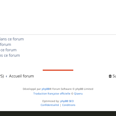
é
e
o
s
p
s
n
e
o
s
s
n
e
s
dans ce forum
s
 forum
e
 ce forum
s ce forum
s
S)
Accueil forum
S
Développé par
phpBB
® Forum Software © phpBB Limited
Traduction française officielle
©
Qiaeru
Optimized by:
phpBB SEO
Confidentialité
|
Conditions