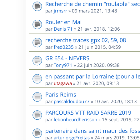
Recherche de chemin "roulable" sec
par
jrmsrr
»
09 mars 2021, 13:48
Rouler en Mai
par
Denis 71
»
21 avr. 2018, 12:06
recherche traces gpx 02, 59, 08
par
fred0235
»
21 juin 2015, 04:59
GR 654 - NEVERS
par
Tony971
»
22 juin 2020, 09:38
en passant par la Lorraine (pour all
par
utagawa
»
21 avr. 2020, 09:13
Paris Reims
par
pascaldoudou77
»
10 avr. 2020, 18:13
PARCOURS VTT RAID SARRE 2019
par
lebonheurdherisson
»
15 sept. 2019, 22
partenaire dans saint maur des fos
par
arturjorgeFreitas
»
24 mars 2019, 13:05