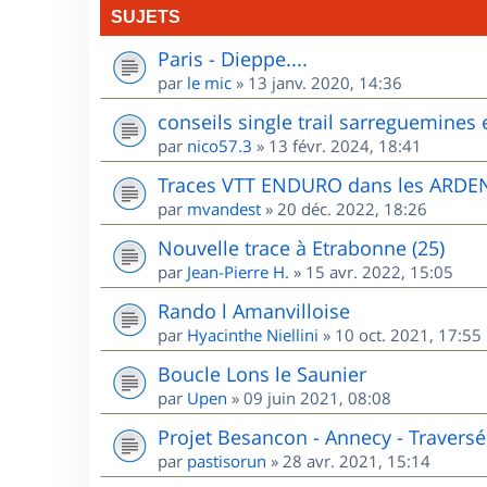
SUJETS
Paris - Dieppe....
par
le mic
»
13 janv. 2020, 14:36
conseils single trail sarreguemines 
par
nico57.3
»
13 févr. 2024, 18:41
Traces VTT ENDURO dans les ARD
par
mvandest
»
20 déc. 2022, 18:26
Nouvelle trace à Etrabonne (25)
par
Jean-Pierre H.
»
15 avr. 2022, 15:05
Rando l Amanvilloise
par
Hyacinthe Niellini
»
10 oct. 2021, 17:55
Boucle Lons le Saunier
par
Upen
»
09 juin 2021, 08:08
Projet Besancon - Annecy - Traversé
par
pastisorun
»
28 avr. 2021, 15:14