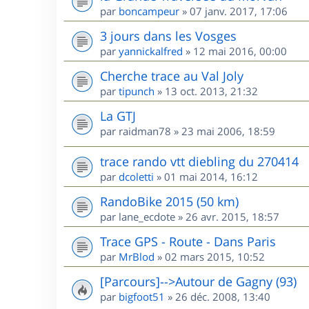
par
boncampeur
»
07 janv. 2017, 17:06
3 jours dans les Vosges
par
yannickalfred
»
12 mai 2016, 00:00
Cherche trace au Val Joly
par
tipunch
»
13 oct. 2013, 21:32
La GTJ
par
raidman78
»
23 mai 2006, 18:59
trace rando vtt diebling du 270414
par
dcoletti
»
01 mai 2014, 16:12
RandoBike 2015 (50 km)
par
lane_ecdote
»
26 avr. 2015, 18:57
Trace GPS - Route - Dans Paris
par
MrBlod
»
02 mars 2015, 10:52
[Parcours]-->Autour de Gagny (93)
par
bigfoot51
»
26 déc. 2008, 13:40