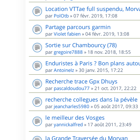
Location VTTae full suspendu, Morv
par
PolOtb
»
07 févr. 2019, 17:08
Partage parcours garmin
par
Violet fabien
»
04 févr. 2019, 13:08
Sortie sur Chambourcy (78)
par
gregoire7888
»
18 nov. 2018, 18:55
Enduristes à Paris ? Bon plans autou
par
AntoineIz
»
30 janv. 2015, 17:22
Recherche trace Gpx Dhuys
par
pascaldoudou77
»
21 oct. 2017, 22:22
recherche collegues dans la pévèle
par
jeancharles5980
»
05 août 2017, 09:33
le meilleur des Vosges
par
yannickalfred
»
17 août 2011, 23:49
la Grande Traversée du Morvan