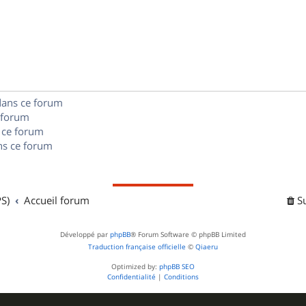
é
e
o
s
p
s
n
e
o
s
s
n
e
s
dans ce forum
s
 forum
e
 ce forum
s ce forum
s
S)
Accueil forum
S
Développé par
phpBB
® Forum Software © phpBB Limited
Traduction française officielle
©
Qiaeru
Optimized by:
phpBB SEO
Confidentialité
|
Conditions