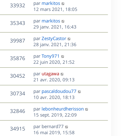
s
D
par
markitos
n
r
V
s
33932
g
e
e
12 mars 2021, 18:05
i
m
s
e
r
u
e
e
a
s
D
par
markitos
n
r
V
s
35343
g
e
e
29 janv. 2021, 16:43
i
m
s
e
r
u
e
e
a
s
D
par
ZestyCastor
n
r
V
s
39987
g
e
e
28 janv. 2021, 21:36
i
m
s
e
r
u
e
e
a
s
D
par
Tony971
n
r
V
s
35876
g
e
e
22 juin 2020, 21:52
i
m
s
e
r
u
e
e
a
s
D
par
utagawa
n
r
V
s
30452
g
e
e
21 avr. 2020, 09:13
i
m
s
e
r
u
e
e
a
s
D
par
pascaldoudou77
n
r
V
s
30734
g
e
e
10 avr. 2020, 18:13
i
m
s
e
r
u
e
e
a
s
D
par
lebonheurdherisson
n
r
V
s
32846
g
e
e
15 sept. 2019, 22:09
i
m
s
e
r
u
e
e
a
s
D
par
bernard77
n
r
V
s
34915
g
e
e
16 mai 2019, 15:58
i
m
s
e