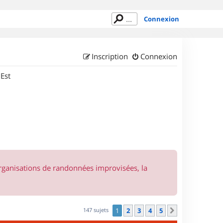
Connexion
Inscription
Connexion
 Est
organisations de randonnées improvisées, la
147 sujets
1
2
3
4
5
Suivant