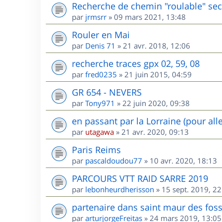
Recherche de chemin "roulable" sec
par
jrmsrr
»
09 mars 2021, 13:48
Rouler en Mai
par
Denis 71
»
21 avr. 2018, 12:06
recherche traces gpx 02, 59, 08
par
fred0235
»
21 juin 2015, 04:59
GR 654 - NEVERS
par
Tony971
»
22 juin 2020, 09:38
en passant par la Lorraine (pour all
par
utagawa
»
21 avr. 2020, 09:13
Paris Reims
par
pascaldoudou77
»
10 avr. 2020, 18:13
PARCOURS VTT RAID SARRE 2019
par
lebonheurdherisson
»
15 sept. 2019, 22
partenaire dans saint maur des fos
par
arturjorgeFreitas
»
24 mars 2019, 13:05