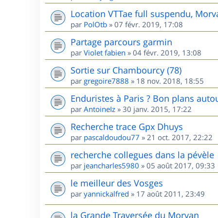
Location VTTae full suspendu, Morv
par
PolOtb
»
07 févr. 2019, 17:08
Partage parcours garmin
par
Violet fabien
»
04 févr. 2019, 13:08
Sortie sur Chambourcy (78)
par
gregoire7888
»
18 nov. 2018, 18:55
Enduristes à Paris ? Bon plans autou
par
AntoineIz
»
30 janv. 2015, 17:22
Recherche trace Gpx Dhuys
par
pascaldoudou77
»
21 oct. 2017, 22:22
recherche collegues dans la pévèle
par
jeancharles5980
»
05 août 2017, 09:33
le meilleur des Vosges
par
yannickalfred
»
17 août 2011, 23:49
la Grande Traversée du Morvan