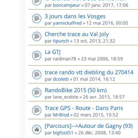
par
boncampeur
»
07 janv. 2017, 17:06
3 jours dans les Vosges
par
yannickalfred
»
12 mai 2016, 00:00
Cherche trace au Val Joly
par
tipunch
»
13 oct. 2013, 21:32
La GTJ
par
raidman78
»
23 mai 2006, 18:59
trace rando vtt diebling du 270414
par
dcoletti
»
01 mai 2014, 16:12
RandoBike 2015 (50 km)
par
lane_ecdote
»
26 avr. 2015, 18:57
Trace GPS - Route - Dans Paris
par
MrBlod
»
02 mars 2015, 10:52
[Parcours]-->Autour de Gagny (93)
par
bigfoot51
»
26 déc. 2008, 13:40