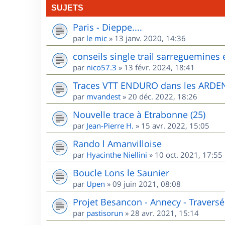
SUJETS
Paris - Dieppe....
par
le mic
»
13 janv. 2020, 14:36
conseils single trail sarreguemines 
par
nico57.3
»
13 févr. 2024, 18:41
Traces VTT ENDURO dans les ARD
par
mvandest
»
20 déc. 2022, 18:26
Nouvelle trace à Etrabonne (25)
par
Jean-Pierre H.
»
15 avr. 2022, 15:05
Rando l Amanvilloise
par
Hyacinthe Niellini
»
10 oct. 2021, 17:55
Boucle Lons le Saunier
par
Upen
»
09 juin 2021, 08:08
Projet Besancon - Annecy - Traversé
par
pastisorun
»
28 avr. 2021, 15:14