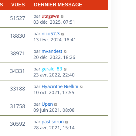
S
VUES
DERNIER MESSAGE
D
par
utagawa
V
51527
e
03 déc. 2025, 07:51
r
u
D
par
nico57.3
n
V
18830
e
e
13 févr. 2024, 18:41
i
r
u
e
s
D
par
mvandest
n
r
V
38971
e
e
20 déc. 2022, 18:26
i
m
r
u
e
e
s
D
par
gerald_83
n
r
V
s
34331
e
e
23 avr. 2022, 22:40
i
m
s
r
u
e
e
a
s
D
par
Hyacinthe Niellini
n
r
V
s
33188
g
e
e
10 oct. 2021, 17:55
i
m
s
e
r
u
e
e
a
s
D
par
Upen
n
r
V
s
31758
g
e
e
09 juin 2021, 08:08
i
m
s
e
r
u
e
e
a
s
D
par
pastisorun
n
r
V
s
30592
g
e
e
28 avr. 2021, 15:14
i
m
s
e
r
u
e
e
a