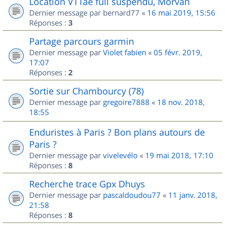
Location VTTae full suspendu, Morvan
Dernier message par
bernard77
«
16 mai 2019, 15:56
Réponses :
3
Partage parcours garmin
Dernier message par
Violet fabien
«
05 févr. 2019,
17:07
Réponses :
2
Sortie sur Chambourcy (78)
Dernier message par
gregoire7888
«
18 nov. 2018,
18:55
Enduristes à Paris ? Bon plans autours de
Paris ?
Dernier message par
vivelevélo
«
19 mai 2018, 17:10
Réponses :
8
Recherche trace Gpx Dhuys
Dernier message par
pascaldoudou77
«
11 janv. 2018,
21:58
Réponses :
8