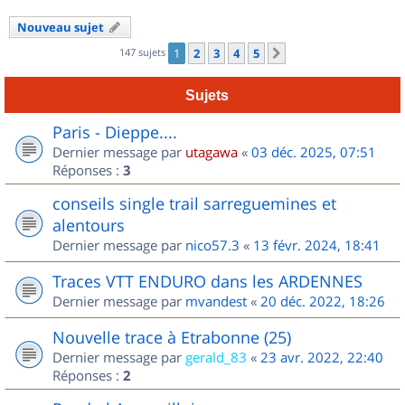
Nouveau sujet
147 sujets
1
2
3
4
5
Suivant
Sujets
Paris - Dieppe....
Dernier message par
utagawa
«
03 déc. 2025, 07:51
Réponses :
3
conseils single trail sarreguemines et
alentours
Dernier message par
nico57.3
«
13 févr. 2024, 18:41
Traces VTT ENDURO dans les ARDENNES
Dernier message par
mvandest
«
20 déc. 2022, 18:26
Nouvelle trace à Etrabonne (25)
Dernier message par
gerald_83
«
23 avr. 2022, 22:40
Réponses :
2