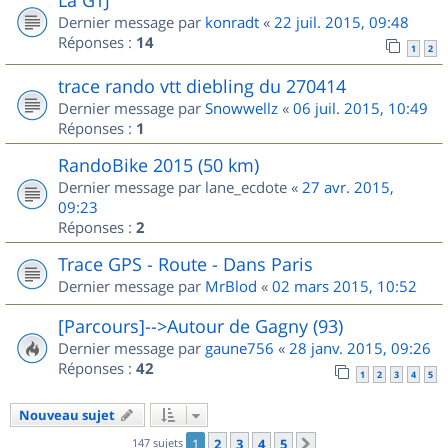
Dernier message par
konradt
«
22 juil. 2015, 09:48
Réponses :
14
1
2
trace rando vtt diebling du 270414
Dernier message par
Snowwellz
«
06 juil. 2015, 10:49
Réponses :
1
RandoBike 2015 (50 km)
Dernier message par
lane_ecdote
«
27 avr. 2015,
09:23
Réponses :
2
Trace GPS - Route - Dans Paris
Dernier message par
MrBlod
«
02 mars 2015, 10:52
[Parcours]-->Autour de Gagny (93)
Dernier message par
gaune756
«
28 janv. 2015, 09:26
Réponses :
42
1
2
3
4
5
Nouveau sujet
147 sujets
1
2
3
4
5
Suivant