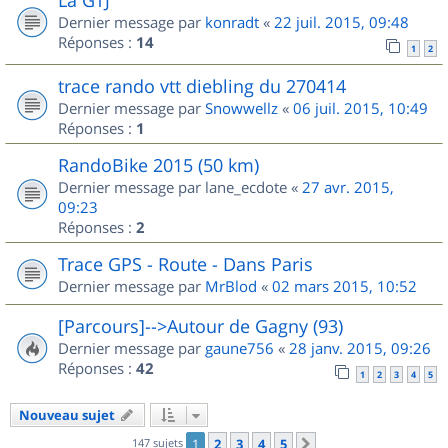
Dernier message par
konradt
«
22 juil. 2015, 09:48
Réponses :
14
1
2
trace rando vtt diebling du 270414
Dernier message par
Snowwellz
«
06 juil. 2015, 10:49
Réponses :
1
RandoBike 2015 (50 km)
Dernier message par
lane_ecdote
«
27 avr. 2015,
09:23
Réponses :
2
Trace GPS - Route - Dans Paris
Dernier message par
MrBlod
«
02 mars 2015, 10:52
[Parcours]-->Autour de Gagny (93)
Dernier message par
gaune756
«
28 janv. 2015, 09:26
Réponses :
42
1
2
3
4
5
Nouveau sujet
147 sujets
1
2
3
4
5
Suivant