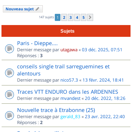
Nouveau sujet
147 sujets
1
2
3
4
5
Suivant
Sujets
Paris - Dieppe....
Dernier message par
utagawa
«
03 déc. 2025, 07:51
Réponses :
3
conseils single trail sarreguemines et
alentours
Dernier message par
nico57.3
«
13 févr. 2024, 18:41
Traces VTT ENDURO dans les ARDENNES
Dernier message par
mvandest
«
20 déc. 2022, 18:26
Nouvelle trace à Etrabonne (25)
Dernier message par
gerald_83
«
23 avr. 2022, 22:40
Réponses :
2