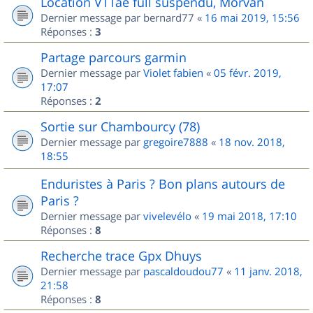
Location VTTae full suspendu, Morvan
Dernier message par
bernard77
«
16 mai 2019, 15:56
Réponses :
3
Partage parcours garmin
Dernier message par
Violet fabien
«
05 févr. 2019,
17:07
Réponses :
2
Sortie sur Chambourcy (78)
Dernier message par
gregoire7888
«
18 nov. 2018,
18:55
Enduristes à Paris ? Bon plans autours de
Paris ?
Dernier message par
vivelevélo
«
19 mai 2018, 17:10
Réponses :
8
Recherche trace Gpx Dhuys
Dernier message par
pascaldoudou77
«
11 janv. 2018,
21:58
Réponses :
8