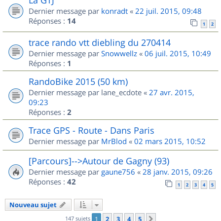
Dernier message par
konradt
«
22 juil. 2015, 09:48
Réponses :
14
1
2
trace rando vtt diebling du 270414
Dernier message par
Snowwellz
«
06 juil. 2015, 10:49
Réponses :
1
RandoBike 2015 (50 km)
Dernier message par
lane_ecdote
«
27 avr. 2015,
09:23
Réponses :
2
Trace GPS - Route - Dans Paris
Dernier message par
MrBlod
«
02 mars 2015, 10:52
[Parcours]-->Autour de Gagny (93)
Dernier message par
gaune756
«
28 janv. 2015, 09:26
Réponses :
42
1
2
3
4
5
Nouveau sujet
147 sujets
1
2
3
4
5
Suivant