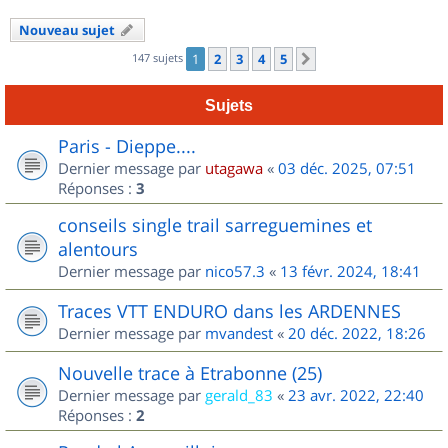
Nouveau sujet
147 sujets
1
2
3
4
5
Suivant
Sujets
Paris - Dieppe....
Dernier message par
utagawa
«
03 déc. 2025, 07:51
Réponses :
3
conseils single trail sarreguemines et
alentours
Dernier message par
nico57.3
«
13 févr. 2024, 18:41
Traces VTT ENDURO dans les ARDENNES
Dernier message par
mvandest
«
20 déc. 2022, 18:26
Nouvelle trace à Etrabonne (25)
Dernier message par
gerald_83
«
23 avr. 2022, 22:40
Réponses :
2