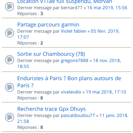
Location VTTae full suspendu, Morvan
Dernier message par
bernard77
«
16 mai 2019, 15:56
Réponses :
3
Partage parcours garmin
Dernier message par
Violet fabien
«
05 févr. 2019,
17:07
Réponses :
2
Sortie sur Chambourcy (78)
Dernier message par
gregoire7888
«
18 nov. 2018,
18:55
Enduristes à Paris ? Bon plans autours de
Paris ?
Dernier message par
vivelevélo
«
19 mai 2018, 17:10
Réponses :
8
Recherche trace Gpx Dhuys
Dernier message par
pascaldoudou77
«
11 janv. 2018,
21:58
Réponses :
8