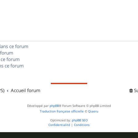
é
e
o
s
p
s
n
e
o
s
s
n
e
s
dans ce forum
s
 forum
e
 ce forum
s ce forum
s
S)
Accueil forum
S
Développé par
phpBB
® Forum Software © phpBB Limited
Traduction française officielle
©
Qiaeru
Optimized by:
phpBB SEO
Confidentialité
|
Conditions