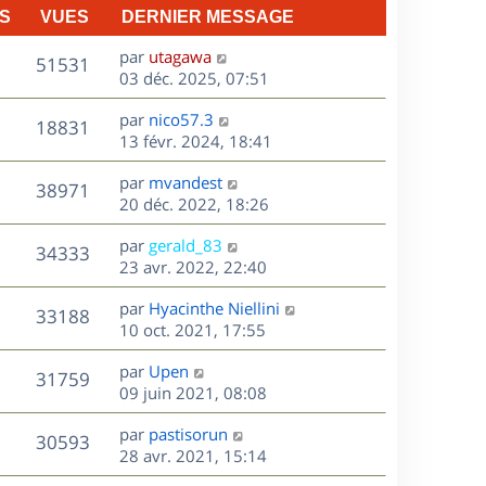
S
VUES
DERNIER MESSAGE
D
par
utagawa
V
51531
e
03 déc. 2025, 07:51
r
u
D
par
nico57.3
n
V
18831
e
e
13 févr. 2024, 18:41
i
r
u
e
s
D
par
mvandest
n
r
V
38971
e
e
20 déc. 2022, 18:26
i
m
r
u
e
e
s
D
par
gerald_83
n
r
V
s
34333
e
e
23 avr. 2022, 22:40
i
m
s
r
u
e
e
a
s
D
par
Hyacinthe Niellini
n
r
V
s
33188
g
e
e
10 oct. 2021, 17:55
i
m
s
e
r
u
e
e
a
s
D
par
Upen
n
r
V
s
31759
g
e
e
09 juin 2021, 08:08
i
m
s
e
r
u
e
e
a
s
D
par
pastisorun
n
r
V
s
30593
g
e
e
28 avr. 2021, 15:14
i
m
s
e
r
u
e
e
a