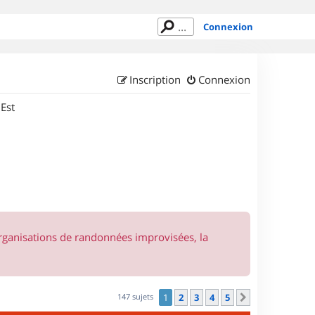
Connexion
Inscription
Connexion
 Est
organisations de randonnées improvisées, la
147 sujets
1
2
3
4
5
Suivant