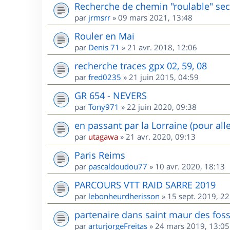
Recherche de chemin "roulable" sec
par
jrmsrr
»
09 mars 2021, 13:48
Rouler en Mai
par
Denis 71
»
21 avr. 2018, 12:06
recherche traces gpx 02, 59, 08
par
fred0235
»
21 juin 2015, 04:59
GR 654 - NEVERS
par
Tony971
»
22 juin 2020, 09:38
en passant par la Lorraine (pour all
par
utagawa
»
21 avr. 2020, 09:13
Paris Reims
par
pascaldoudou77
»
10 avr. 2020, 18:13
PARCOURS VTT RAID SARRE 2019
par
lebonheurdherisson
»
15 sept. 2019, 22
partenaire dans saint maur des fos
par
arturjorgeFreitas
»
24 mars 2019, 13:05