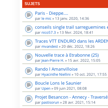
SUJETS
Paris - Dieppe....
par
le mic
»
13 janv. 2020, 14:36
conseils single trail sarreguemines 
par
nico57.3
»
13 févr. 2024, 18:41
Traces VTT ENDURO dans les ARD
par
mvandest
»
20 déc. 2022, 18:26
Nouvelle trace à Etrabonne (25)
par
Jean-Pierre H.
»
15 avr. 2022, 15:05
Rando l Amanvilloise
par
Hyacinthe Niellini
»
10 oct. 2021, 17:55
Boucle Lons le Saunier
par
Upen
»
09 juin 2021, 08:08
Projet Besancon - Annecy - Traversé
par
pastisorun
»
28 avr. 2021, 15:14