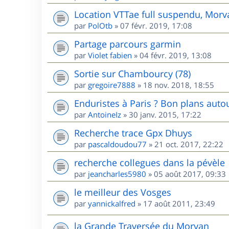
Location VTTae full suspendu, Morv
par
PolOtb
»
07 févr. 2019, 17:08
Partage parcours garmin
par
Violet fabien
»
04 févr. 2019, 13:08
Sortie sur Chambourcy (78)
par
gregoire7888
»
18 nov. 2018, 18:55
Enduristes à Paris ? Bon plans autou
par
AntoineIz
»
30 janv. 2015, 17:22
Recherche trace Gpx Dhuys
par
pascaldoudou77
»
21 oct. 2017, 22:22
recherche collegues dans la pévèle
par
jeancharles5980
»
05 août 2017, 09:33
le meilleur des Vosges
par
yannickalfred
»
17 août 2011, 23:49
la Grande Traversée du Morvan