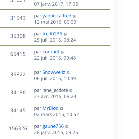
e
i
m
s
e
e
07 janv. 2017, 17:06
e
e
a
r
u
s
r
s
D
g
par
yannickalfred
n
V
31543
m
s
e
e
e
12 mai 2016, 00:00
i
e
a
r
u
e
s
s
D
g
par
fred0235
n
r
V
35308
s
e
e
e
25 juil. 2015, 08:24
i
m
a
r
u
e
e
s
D
g
par
konradt
n
r
V
s
65415
e
e
e
22 juil. 2015, 09:48
i
m
s
r
u
e
e
a
s
n
r
s
D
g
par
Snowwellz
V
36822
e
i
m
s
e
e
06 juil. 2015, 10:49
e
e
a
r
u
s
r
s
D
g
par
lane_ecdote
n
V
34186
m
s
e
e
e
27 avr. 2015, 09:23
i
e
a
r
u
e
s
s
D
g
par
MrBlod
n
r
V
34145
s
e
e
e
02 mars 2015, 10:52
i
m
a
r
u
e
e
s
D
g
par
gaune756
n
r
V
s
156326
e
e
e
28 janv. 2015, 09:26
i
m
s
r
e