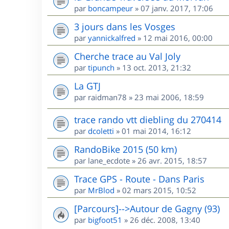
par
boncampeur
»
07 janv. 2017, 17:06
3 jours dans les Vosges
par
yannickalfred
»
12 mai 2016, 00:00
Cherche trace au Val Joly
par
tipunch
»
13 oct. 2013, 21:32
La GTJ
par
raidman78
»
23 mai 2006, 18:59
trace rando vtt diebling du 270414
par
dcoletti
»
01 mai 2014, 16:12
RandoBike 2015 (50 km)
par
lane_ecdote
»
26 avr. 2015, 18:57
Trace GPS - Route - Dans Paris
par
MrBlod
»
02 mars 2015, 10:52
[Parcours]-->Autour de Gagny (93)
par
bigfoot51
»
26 déc. 2008, 13:40