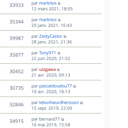
s
D
par
markitos
n
r
V
s
33933
g
e
e
12 mars 2021, 18:05
i
m
s
e
r
u
e
e
a
s
D
par
markitos
n
r
V
s
35344
g
e
e
29 janv. 2021, 16:43
i
m
s
e
r
u
e
e
a
s
D
par
ZestyCastor
n
r
V
s
39987
g
e
e
28 janv. 2021, 21:36
i
m
s
e
r
u
e
e
a
s
D
par
Tony971
n
r
V
s
35877
g
e
e
22 juin 2020, 21:52
i
m
s
e
r
u
e
e
a
s
D
par
utagawa
n
r
V
s
30452
g
e
e
21 avr. 2020, 09:13
i
m
s
e
r
u
e
e
a
s
D
par
pascaldoudou77
n
r
V
s
30735
g
e
e
10 avr. 2020, 18:13
i
m
s
e
r
u
e
e
a
s
D
par
lebonheurdherisson
n
r
V
s
32846
g
e
e
15 sept. 2019, 22:09
i
m
s
e
r
u
e
e
a
s
D
par
bernard77
n
r
V
s
34915
g
e
e
16 mai 2019, 15:58
i
m
s
e