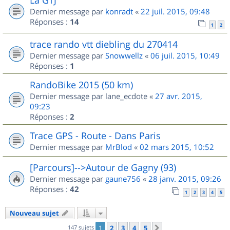
Dernier message par
konradt
«
22 juil. 2015, 09:48
Réponses :
14
1
2
trace rando vtt diebling du 270414
Dernier message par
Snowwellz
«
06 juil. 2015, 10:49
Réponses :
1
RandoBike 2015 (50 km)
Dernier message par
lane_ecdote
«
27 avr. 2015,
09:23
Réponses :
2
Trace GPS - Route - Dans Paris
Dernier message par
MrBlod
«
02 mars 2015, 10:52
[Parcours]-->Autour de Gagny (93)
Dernier message par
gaune756
«
28 janv. 2015, 09:26
Réponses :
42
1
2
3
4
5
Nouveau sujet
147 sujets
1
2
3
4
5
Suivant