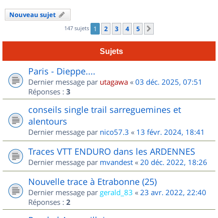
Nouveau sujet
147 sujets
1
2
3
4
5
Suivant
Sujets
Paris - Dieppe....
Dernier message par
utagawa
«
03 déc. 2025, 07:51
Réponses :
3
conseils single trail sarreguemines et
alentours
Dernier message par
nico57.3
«
13 févr. 2024, 18:41
Traces VTT ENDURO dans les ARDENNES
Dernier message par
mvandest
«
20 déc. 2022, 18:26
Nouvelle trace à Etrabonne (25)
Dernier message par
gerald_83
«
23 avr. 2022, 22:40
Réponses :
2