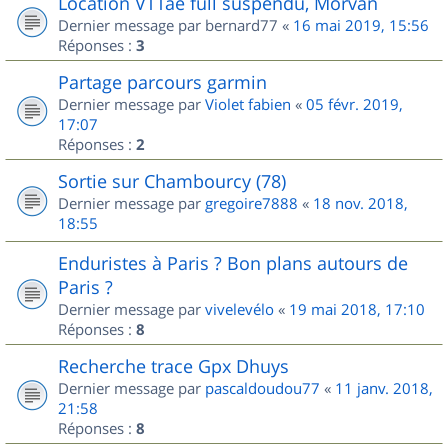
Location VTTae full suspendu, Morvan
Dernier message par
bernard77
«
16 mai 2019, 15:56
Réponses :
3
Partage parcours garmin
Dernier message par
Violet fabien
«
05 févr. 2019,
17:07
Réponses :
2
Sortie sur Chambourcy (78)
Dernier message par
gregoire7888
«
18 nov. 2018,
18:55
Enduristes à Paris ? Bon plans autours de
Paris ?
Dernier message par
vivelevélo
«
19 mai 2018, 17:10
Réponses :
8
Recherche trace Gpx Dhuys
Dernier message par
pascaldoudou77
«
11 janv. 2018,
21:58
Réponses :
8