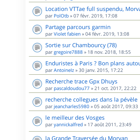
Location VTTae full suspendu, Morv
par
PolOtb
»
07 févr. 2019, 17:08
Partage parcours garmin
par
Violet fabien
»
04 févr. 2019, 13:08
Sortie sur Chambourcy (78)
par
gregoire7888
»
18 nov. 2018, 18:55
Enduristes à Paris ? Bon plans autou
par
AntoineIz
»
30 janv. 2015, 17:22
Recherche trace Gpx Dhuys
par
pascaldoudou77
»
21 oct. 2017, 22:22
recherche collegues dans la pévèle
par
jeancharles5980
»
05 août 2017, 09:33
le meilleur des Vosges
par
yannickalfred
»
17 août 2011, 23:49
la Grande Traversée du Morvan