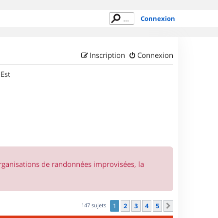
Connexion
Inscription
Connexion
 Est
organisations de randonnées improvisées, la
147 sujets
1
2
3
4
5
Suivant