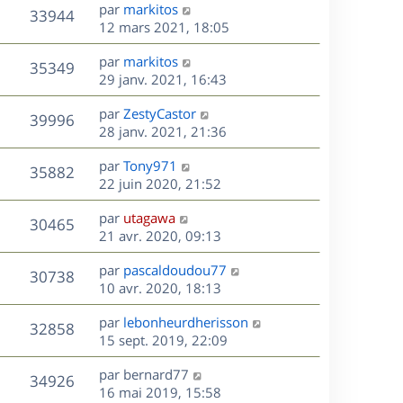
s
D
par
markitos
n
r
V
s
33944
g
e
e
12 mars 2021, 18:05
i
m
s
e
r
u
e
e
a
s
D
par
markitos
n
r
V
s
35349
g
e
e
29 janv. 2021, 16:43
i
m
s
e
r
u
e
e
a
s
D
par
ZestyCastor
n
r
V
s
39996
g
e
e
28 janv. 2021, 21:36
i
m
s
e
r
u
e
e
a
s
D
par
Tony971
n
r
V
s
35882
g
e
e
22 juin 2020, 21:52
i
m
s
e
r
u
e
e
a
s
D
par
utagawa
n
r
V
s
30465
g
e
e
21 avr. 2020, 09:13
i
m
s
e
r
u
e
e
a
s
D
par
pascaldoudou77
n
r
V
s
30738
g
e
e
10 avr. 2020, 18:13
i
m
s
e
r
u
e
e
a
s
D
par
lebonheurdherisson
n
r
V
s
32858
g
e
e
15 sept. 2019, 22:09
i
m
s
e
r
u
e
e
a
s
D
par
bernard77
n
r
V
s
34926
g
e
e
16 mai 2019, 15:58
i
m
s
e