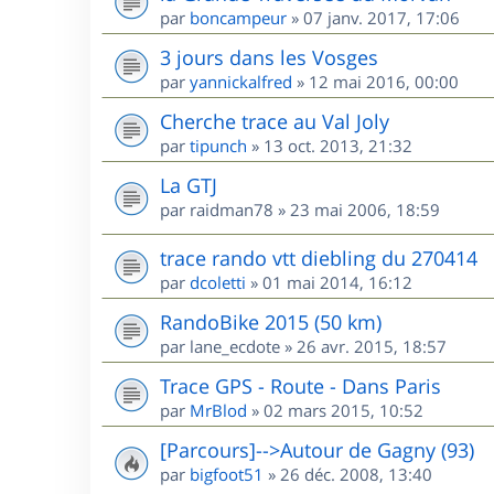
par
boncampeur
»
07 janv. 2017, 17:06
3 jours dans les Vosges
par
yannickalfred
»
12 mai 2016, 00:00
Cherche trace au Val Joly
par
tipunch
»
13 oct. 2013, 21:32
La GTJ
par
raidman78
»
23 mai 2006, 18:59
trace rando vtt diebling du 270414
par
dcoletti
»
01 mai 2014, 16:12
RandoBike 2015 (50 km)
par
lane_ecdote
»
26 avr. 2015, 18:57
Trace GPS - Route - Dans Paris
par
MrBlod
»
02 mars 2015, 10:52
[Parcours]-->Autour de Gagny (93)
par
bigfoot51
»
26 déc. 2008, 13:40