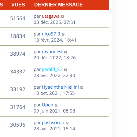
S
VUES
DERNIER MESSAGE
D
par
utagawa
V
51564
e
03 déc. 2025, 07:51
r
u
D
par
nico57.3
n
V
18834
e
e
13 févr. 2024, 18:41
i
r
u
e
s
D
par
mvandest
n
r
V
38974
e
e
20 déc. 2022, 18:26
i
m
r
u
e
e
s
D
par
gerald_83
n
r
V
s
34337
e
e
23 avr. 2022, 22:40
i
m
s
r
u
e
e
a
s
D
par
Hyacinthe Niellini
n
r
V
s
33192
g
e
e
10 oct. 2021, 17:55
i
m
s
e
r
u
e
e
a
s
D
par
Upen
n
r
V
s
31764
g
e
e
09 juin 2021, 08:08
i
m
s
e
r
u
e
e
a
s
D
par
pastisorun
n
r
V
s
30596
g
e
e
28 avr. 2021, 15:14
i
m
s
e
r
u
e
e
a