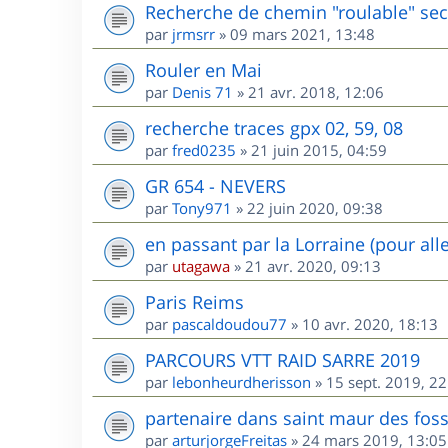
Recherche de chemin "roulable" sec
par
jrmsrr
»
09 mars 2021, 13:48
Rouler en Mai
par
Denis 71
»
21 avr. 2018, 12:06
recherche traces gpx 02, 59, 08
par
fred0235
»
21 juin 2015, 04:59
GR 654 - NEVERS
par
Tony971
»
22 juin 2020, 09:38
en passant par la Lorraine (pour all
par
utagawa
»
21 avr. 2020, 09:13
Paris Reims
par
pascaldoudou77
»
10 avr. 2020, 18:13
PARCOURS VTT RAID SARRE 2019
par
lebonheurdherisson
»
15 sept. 2019, 22
partenaire dans saint maur des fos
par
arturjorgeFreitas
»
24 mars 2019, 13:05