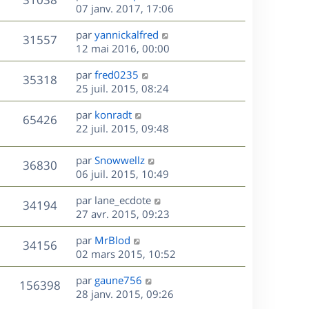
e
i
m
s
e
e
07 janv. 2017, 17:06
e
e
a
r
u
s
r
s
D
g
par
yannickalfred
n
V
31557
m
s
e
e
e
12 mai 2016, 00:00
i
e
a
r
u
e
s
s
D
g
par
fred0235
n
r
V
35318
s
e
e
e
25 juil. 2015, 08:24
i
m
a
r
u
e
e
s
D
g
par
konradt
n
r
V
s
65426
e
e
e
22 juil. 2015, 09:48
i
m
s
r
u
e
e
a
s
n
r
s
D
g
par
Snowwellz
V
36830
e
i
m
s
e
e
06 juil. 2015, 10:49
e
e
a
r
u
s
r
s
D
g
par
lane_ecdote
n
V
34194
m
s
e
e
e
27 avr. 2015, 09:23
i
e
a
r
u
e
s
s
D
g
par
MrBlod
n
r
V
34156
s
e
e
e
02 mars 2015, 10:52
i
m
a
r
u
e
e
s
D
g
par
gaune756
n
r
V
s
156398
e
e
e
28 janv. 2015, 09:26
i
m
s
r
e