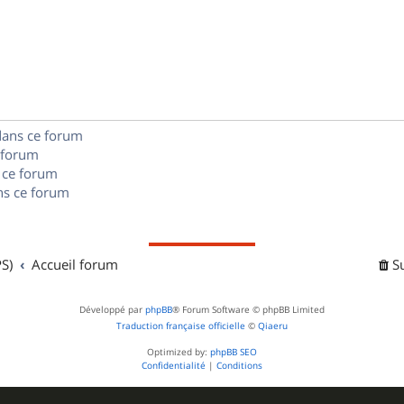
é
e
o
s
p
s
n
e
o
s
s
n
e
s
dans ce forum
s
 forum
e
 ce forum
s ce forum
s
S)
Accueil forum
S
Développé par
phpBB
® Forum Software © phpBB Limited
Traduction française officielle
©
Qiaeru
Optimized by:
phpBB SEO
Confidentialité
|
Conditions