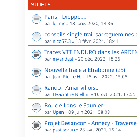
SUJETS
Paris - Dieppe....
par
le mic
»
13 janv. 2020, 14:36
conseils single trail sarreguemines 
par
nico57.3
»
13 févr. 2024, 18:41
Traces VTT ENDURO dans les ARD
par
mvandest
»
20 déc. 2022, 18:26
Nouvelle trace à Etrabonne (25)
par
Jean-Pierre H.
»
15 avr. 2022, 15:05
Rando l Amanvilloise
par
Hyacinthe Niellini
»
10 oct. 2021, 17:55
Boucle Lons le Saunier
par
Upen
»
09 juin 2021, 08:08
Projet Besancon - Annecy - Traversé
par
pastisorun
»
28 avr. 2021, 15:14