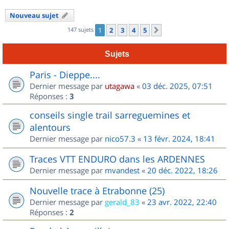
Nouveau sujet
147 sujets
1
2
3
4
5
Suivant
Sujets
Paris - Dieppe....
Dernier message par
utagawa
«
03 déc. 2025, 07:51
Réponses :
3
conseils single trail sarreguemines et
alentours
Dernier message par
nico57.3
«
13 févr. 2024, 18:41
Traces VTT ENDURO dans les ARDENNES
Dernier message par
mvandest
«
20 déc. 2022, 18:26
Nouvelle trace à Etrabonne (25)
Dernier message par
gerald_83
«
23 avr. 2022, 22:40
Réponses :
2