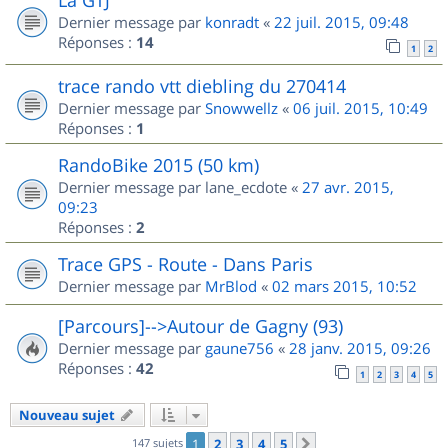
Dernier message par
konradt
«
22 juil. 2015, 09:48
Réponses :
14
1
2
trace rando vtt diebling du 270414
Dernier message par
Snowwellz
«
06 juil. 2015, 10:49
Réponses :
1
RandoBike 2015 (50 km)
Dernier message par
lane_ecdote
«
27 avr. 2015,
09:23
Réponses :
2
Trace GPS - Route - Dans Paris
Dernier message par
MrBlod
«
02 mars 2015, 10:52
[Parcours]-->Autour de Gagny (93)
Dernier message par
gaune756
«
28 janv. 2015, 09:26
Réponses :
42
1
2
3
4
5
Nouveau sujet
147 sujets
1
2
3
4
5
Suivant