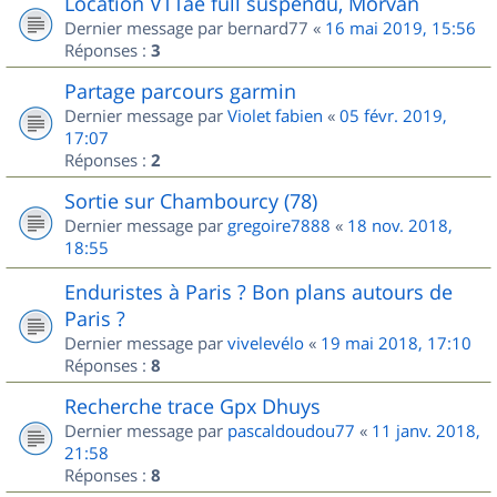
Location VTTae full suspendu, Morvan
Dernier message par
bernard77
«
16 mai 2019, 15:56
Réponses :
3
Partage parcours garmin
Dernier message par
Violet fabien
«
05 févr. 2019,
17:07
Réponses :
2
Sortie sur Chambourcy (78)
Dernier message par
gregoire7888
«
18 nov. 2018,
18:55
Enduristes à Paris ? Bon plans autours de
Paris ?
Dernier message par
vivelevélo
«
19 mai 2018, 17:10
Réponses :
8
Recherche trace Gpx Dhuys
Dernier message par
pascaldoudou77
«
11 janv. 2018,
21:58
Réponses :
8