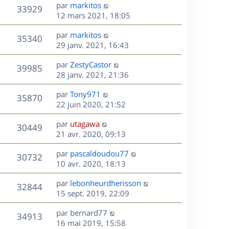
s
D
par
markitos
n
r
V
s
33929
g
e
e
12 mars 2021, 18:05
i
m
s
e
r
u
e
e
a
s
D
par
markitos
n
r
V
s
35340
g
e
e
29 janv. 2021, 16:43
i
m
s
e
r
u
e
e
a
s
D
par
ZestyCastor
n
r
V
s
39985
g
e
e
28 janv. 2021, 21:36
i
m
s
e
r
u
e
e
a
s
D
par
Tony971
n
r
V
s
35870
g
e
e
22 juin 2020, 21:52
i
m
s
e
r
u
e
e
a
s
D
par
utagawa
n
r
V
s
30449
g
e
e
21 avr. 2020, 09:13
i
m
s
e
r
u
e
e
a
s
D
par
pascaldoudou77
n
r
V
s
30732
g
e
e
10 avr. 2020, 18:13
i
m
s
e
r
u
e
e
a
s
D
par
lebonheurdherisson
n
r
V
s
32844
g
e
e
15 sept. 2019, 22:09
i
m
s
e
r
u
e
e
a
s
D
par
bernard77
n
r
V
s
34913
g
e
e
16 mai 2019, 15:58
i
m
s
e