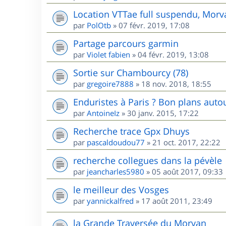
Location VTTae full suspendu, Morv
par
PolOtb
»
07 févr. 2019, 17:08
Partage parcours garmin
par
Violet fabien
»
04 févr. 2019, 13:08
Sortie sur Chambourcy (78)
par
gregoire7888
»
18 nov. 2018, 18:55
Enduristes à Paris ? Bon plans autou
par
AntoineIz
»
30 janv. 2015, 17:22
Recherche trace Gpx Dhuys
par
pascaldoudou77
»
21 oct. 2017, 22:22
recherche collegues dans la pévèle
par
jeancharles5980
»
05 août 2017, 09:33
le meilleur des Vosges
par
yannickalfred
»
17 août 2011, 23:49
la Grande Traversée du Morvan