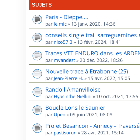
SUJETS
Paris - Dieppe....
par
le mic
»
13 janv. 2020, 14:36
conseils single trail sarreguemines 
par
nico57.3
»
13 févr. 2024, 18:41
Traces VTT ENDURO dans les ARD
par
mvandest
»
20 déc. 2022, 18:26
Nouvelle trace à Etrabonne (25)
par
Jean-Pierre H.
»
15 avr. 2022, 15:05
Rando l Amanvilloise
par
Hyacinthe Niellini
»
10 oct. 2021, 17:55
Boucle Lons le Saunier
par
Upen
»
09 juin 2021, 08:08
Projet Besancon - Annecy - Traversé
par
pastisorun
»
28 avr. 2021, 15:14