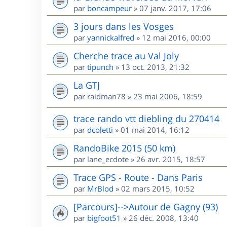
par
boncampeur
»
07 janv. 2017, 17:06
3 jours dans les Vosges
par
yannickalfred
»
12 mai 2016, 00:00
Cherche trace au Val Joly
par
tipunch
»
13 oct. 2013, 21:32
La GTJ
par
raidman78
»
23 mai 2006, 18:59
trace rando vtt diebling du 270414
par
dcoletti
»
01 mai 2014, 16:12
RandoBike 2015 (50 km)
par
lane_ecdote
»
26 avr. 2015, 18:57
Trace GPS - Route - Dans Paris
par
MrBlod
»
02 mars 2015, 10:52
[Parcours]-->Autour de Gagny (93)
par
bigfoot51
»
26 déc. 2008, 13:40