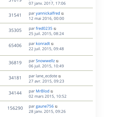
e
i
m
s
e
e
07 janv. 2017, 17:06
e
e
a
r
u
s
r
s
D
g
par
yannickalfred
n
V
31541
m
s
e
e
e
12 mai 2016, 00:00
i
e
a
r
u
e
s
s
D
g
par
fred0235
n
r
V
35305
s
e
e
e
25 juil. 2015, 08:24
i
m
a
r
u
e
e
s
D
g
par
konradt
n
r
V
s
65406
e
e
e
22 juil. 2015, 09:48
i
m
s
r
u
e
e
a
s
n
r
s
D
g
par
Snowwellz
V
36819
e
i
m
s
e
e
06 juil. 2015, 10:49
e
e
a
r
u
s
r
s
D
g
par
lane_ecdote
n
V
34181
m
s
e
e
e
27 avr. 2015, 09:23
i
e
a
r
u
e
s
s
D
g
par
MrBlod
n
r
V
34144
s
e
e
e
02 mars 2015, 10:52
i
m
a
r
u
e
e
s
D
g
par
gaune756
n
r
V
s
156290
e
e
e
28 janv. 2015, 09:26
i
m
s
r
e