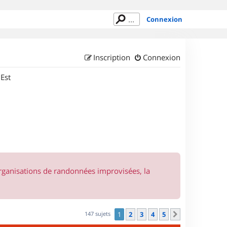
Connexion
Inscription
Connexion
 Est
organisations de randonnées improvisées, la
147 sujets
1
2
3
4
5
Suivant