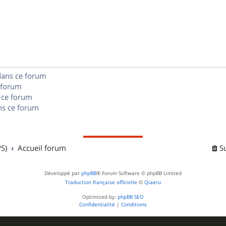
é
e
o
s
p
s
n
e
o
s
s
n
e
s
dans ce forum
s
 forum
e
 ce forum
s ce forum
s
S)
Accueil forum
S
Développé par
phpBB
® Forum Software © phpBB Limited
Traduction française officielle
©
Qiaeru
Optimized by:
phpBB SEO
Confidentialité
|
Conditions