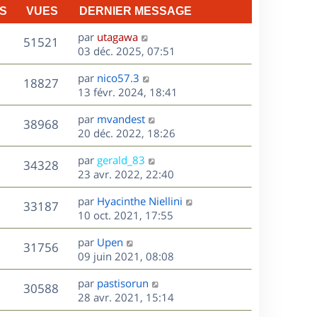
S
VUES
DERNIER MESSAGE
D
par
utagawa
V
51521
e
03 déc. 2025, 07:51
r
u
D
par
nico57.3
n
V
18827
e
e
13 févr. 2024, 18:41
i
r
u
e
s
D
par
mvandest
n
r
V
38968
e
e
20 déc. 2022, 18:26
i
m
r
u
e
e
s
D
par
gerald_83
n
r
V
s
34328
e
e
23 avr. 2022, 22:40
i
m
s
r
u
e
e
a
s
D
par
Hyacinthe Niellini
n
r
V
s
33187
g
e
e
10 oct. 2021, 17:55
i
m
s
e
r
u
e
e
a
s
D
par
Upen
n
r
V
s
31756
g
e
e
09 juin 2021, 08:08
i
m
s
e
r
u
e
e
a
s
D
par
pastisorun
n
r
V
s
30588
g
e
e
28 avr. 2021, 15:14
i
m
s
e
r
u
e
e
a