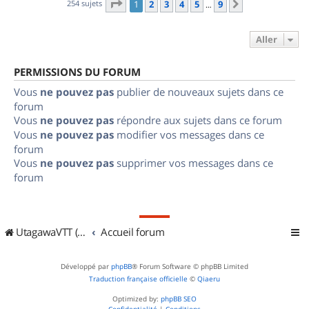
Page
1
sur
9
254 sujets
1
2
3
4
5
9
Suivant
…
Aller
PERMISSIONS DU FORUM
Vous
ne pouvez pas
publier de nouveaux sujets dans ce
forum
Vous
ne pouvez pas
répondre aux sujets dans ce forum
Vous
ne pouvez pas
modifier vos messages dans ce
forum
Vous
ne pouvez pas
supprimer vos messages dans ce
forum
UtagawaVTT (Randos VTT et VTTAE avec traces GPS)
Accueil forum
Développé par
phpBB
® Forum Software © phpBB Limited
Traduction française officielle
©
Qiaeru
Optimized by:
phpBB SEO