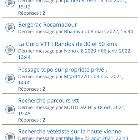
Dernier message par
patrickb3109
«
15 mai 2022,
15:12
Réponses :
2
Bergerac Rocamadour
Dernier message par
Bhairava
«
08 mars 2022, 16:34
La Gurp VTT : Randos de 30 et 50 kms
Dernier message par
Nono cf8 2020
«
06 janv. 2022,
13:44
Passage topo sur propriété privé .
Dernier message par
M@x11270
«
03 nov. 2021,
14:00
Réponses :
2
Recherche parcours vtt
Dernier message par
MOTODACHI
«
18 oct. 2021,
19:45
Réponses :
2
Recherche vététiste sur la haute vienne
Dernier message par
tabaille
«
22 août 2021, 22:13