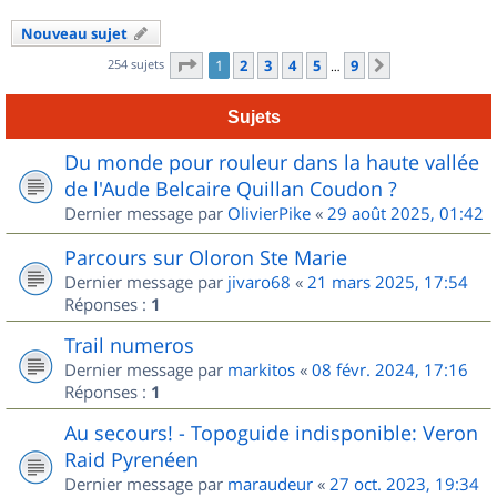
Nouveau sujet
Page
1
sur
9
254 sujets
1
2
3
4
5
9
Suivant
…
Sujets
Du monde pour rouleur dans la haute vallée
de l'Aude Belcaire Quillan Coudon ?
Dernier message par
OlivierPike
«
29 août 2025, 01:42
Parcours sur Oloron Ste Marie
Dernier message par
jivaro68
«
21 mars 2025, 17:54
Réponses :
1
Trail numeros
Dernier message par
markitos
«
08 févr. 2024, 17:16
Réponses :
1
Au secours! - Topoguide indisponible: Veron
Raid Pyrenéen
Dernier message par
maraudeur
«
27 oct. 2023, 19:34