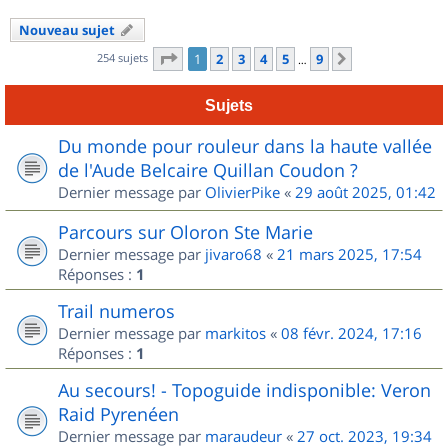
Nouveau sujet
Page
1
sur
9
254 sujets
1
2
3
4
5
9
Suivant
…
Sujets
Du monde pour rouleur dans la haute vallée
de l'Aude Belcaire Quillan Coudon ?
Dernier message par
OlivierPike
«
29 août 2025, 01:42
Parcours sur Oloron Ste Marie
Dernier message par
jivaro68
«
21 mars 2025, 17:54
Réponses :
1
Trail numeros
Dernier message par
markitos
«
08 févr. 2024, 17:16
Réponses :
1
Au secours! - Topoguide indisponible: Veron
Raid Pyrenéen
Dernier message par
maraudeur
«
27 oct. 2023, 19:34