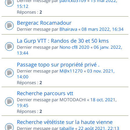
Dernier message par
patrickb3109
«
15 mai 2022,
15:12
Réponses :
2
Bergerac Rocamadour
Dernier message par
Bhairava
«
08 mars 2022, 16:34
La Gurp VTT : Randos de 30 et 50 kms
Dernier message par
Nono cf8 2020
«
06 janv. 2022,
13:44
Passage topo sur propriété privé .
Dernier message par
M@x11270
«
03 nov. 2021,
14:00
Réponses :
2
Recherche parcours vtt
Dernier message par
MOTODACHI
«
18 oct. 2021,
19:45
Réponses :
2
Recherche vététiste sur la haute vienne
Dernier message par
tabaille
«
22 août 2021, 22:13