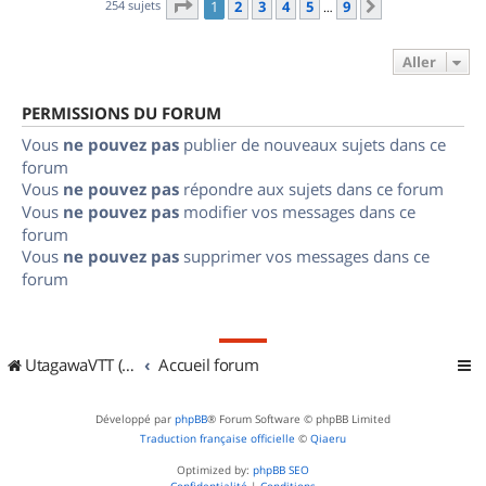
Page
1
sur
9
254 sujets
1
2
3
4
5
9
Suivant
…
Aller
PERMISSIONS DU FORUM
Vous
ne pouvez pas
publier de nouveaux sujets dans ce
forum
Vous
ne pouvez pas
répondre aux sujets dans ce forum
Vous
ne pouvez pas
modifier vos messages dans ce
forum
Vous
ne pouvez pas
supprimer vos messages dans ce
forum
UtagawaVTT (Randos VTT et VTTAE avec traces GPS)
Accueil forum
Développé par
phpBB
® Forum Software © phpBB Limited
Traduction française officielle
©
Qiaeru
Optimized by:
phpBB SEO