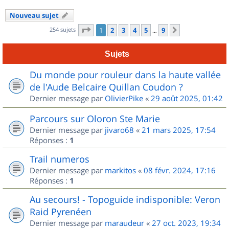
Nouveau sujet
Page
1
sur
9
254 sujets
1
2
3
4
5
9
Suivant
…
Sujets
Du monde pour rouleur dans la haute vallée
de l'Aude Belcaire Quillan Coudon ?
Dernier message par
OlivierPike
«
29 août 2025, 01:42
Parcours sur Oloron Ste Marie
Dernier message par
jivaro68
«
21 mars 2025, 17:54
Réponses :
1
Trail numeros
Dernier message par
markitos
«
08 févr. 2024, 17:16
Réponses :
1
Au secours! - Topoguide indisponible: Veron
Raid Pyrenéen
Dernier message par
maraudeur
«
27 oct. 2023, 19:34