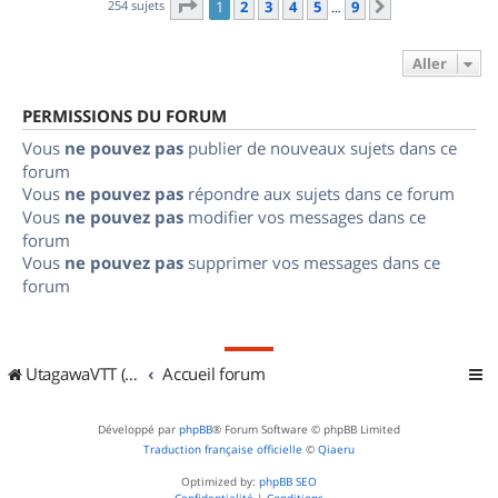
Page
1
sur
9
254 sujets
1
2
3
4
5
9
Suivant
…
Aller
PERMISSIONS DU FORUM
Vous
ne pouvez pas
publier de nouveaux sujets dans ce
forum
Vous
ne pouvez pas
répondre aux sujets dans ce forum
Vous
ne pouvez pas
modifier vos messages dans ce
forum
Vous
ne pouvez pas
supprimer vos messages dans ce
forum
UtagawaVTT (Randos VTT et VTTAE avec traces GPS)
Accueil forum
Développé par
phpBB
® Forum Software © phpBB Limited
Traduction française officielle
©
Qiaeru
Optimized by:
phpBB SEO