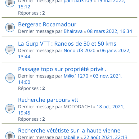
Dernier message par
patrickb3109
«
15 mai 2022,
15:12
Réponses :
2
Bergerac Rocamadour
Dernier message par
Bhairava
«
08 mars 2022, 16:34
La Gurp VTT : Randos de 30 et 50 kms
Dernier message par
Nono cf8 2020
«
06 janv. 2022,
13:44
Passage topo sur propriété privé .
Dernier message par
M@x11270
«
03 nov. 2021,
14:00
Réponses :
2
Recherche parcours vtt
Dernier message par
MOTODACHI
«
18 oct. 2021,
19:45
Réponses :
2
Recherche vététiste sur la haute vienne
Dernier message par
tabaille
«
22 août 2021, 22:13