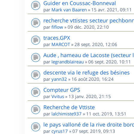
Guider en Coussac-Bonneval
par
Mark van Baaren
»
15 avr. 2021, 09:11
recherche vttistes secteur pechbon
par
fiflow
»
09 déc. 2020, 22:10
traces.GPX
par
MARCOT
»
28 sept. 2020, 12:06
Aude , hameau de Lacoste (secteur l
par
legrandblaireau
»
06 sept. 2020, 10:11
descente via le refuge des bésines
par
yann32
»
16 août 2020, 16:24
Compteur GPS
par
Vvitus
»
13 janv. 2020, 21:15
Recherche de Vttiste
par
lalchimiste937
»
11 oct. 2019, 13:51
le pays valloné de la rive droite bor
par
cyrus17
»
07 sept. 2019, 09:13