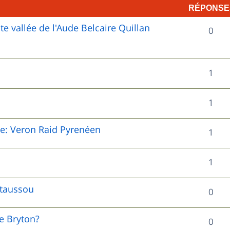
RÉPONSE
 vallée de l'Aude Belcaire Quillan
R
0
é
p
R
1
o
é
R
1
n
p
é
s
o
le: Veron Raid Pyrenéen
R
1
p
e
n
é
o
s
R
1
s
p
n
é
e
o
staussou
R
0
s
p
s
n
é
e
o
de Bryton?
R
0
s
p