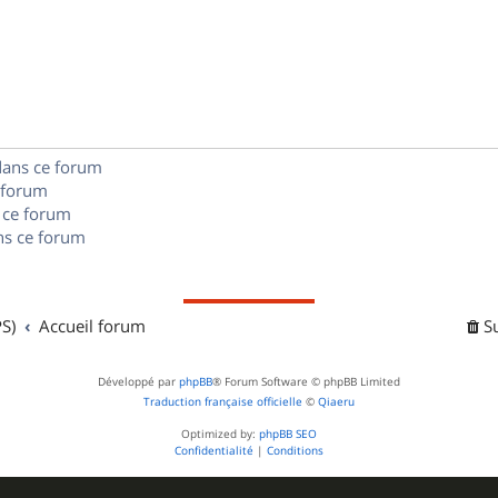
n
é
e
o
s
p
s
n
e
o
s
s
n
e
dans ce forum
s
s
 forum
e
 ce forum
s ce forum
s
S)
Accueil forum
S
Développé par
phpBB
® Forum Software © phpBB Limited
Traduction française officielle
©
Qiaeru
Optimized by:
phpBB SEO
Confidentialité
|
Conditions