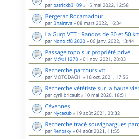
par
patrickb3109
»
15 mai 2022, 12:58
Bergerac Rocamadour
par
Bhairava
»
08 mars 2022, 16:34
La Gurp VTT : Randos de 30 et 50 k
par
Nono cf8 2020
»
06 janv. 2022, 13:44
Passage topo sur propriété privé .
par
M@x11270
»
01 nov. 2021, 20:03
Recherche parcours vtt
par
MOTODACHI
»
18 oct. 2021, 17:56
Recherche vététiste sur la haute vi
par
cyril.bricault
»
10 mai 2020, 18:51
Cévennes
par
Nycecub
»
19 août 2021, 20:32
Recherche tracé souvignargues par
par
Renosky
»
04 août 2021, 11:55