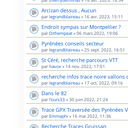
par
thierrydemilhas
»
18 avr. 2023, 18:34
Arcizan dessus , Aucun
par
legrandblaireau
»
16 avr. 2023, 15:11
Endroit sympas sur Montpellier ?
par
Dithempeat
»
06 mars 2022, 19:06
Pyrénées conseils secteur
par
legrandblaireau
»
25 sept. 2022, 16:51
St Céré, recherche parcours VTT
par
havox
»
14 nov. 2022, 17:01
recherche infos trace noire vallons 
par
legrandblaireau
»
17 oct. 2022, 09:16
Dans le 82
par
l'ours33
»
30 juin 2022, 21:24
Trace GPX Traversée des Pyrénées 
par
Emmaphi
»
16 mai 2022, 11:36
Recherche Traces Gruissan