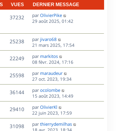
S
VUES
DERNIER MESSAGE
D
par
OlivierPike
V
37232
e
29 août 2025, 01:42
r
u
n
e
i
D
par
jivaro68
V
25238
e
e
21 mars 2025, 17:54
s
r
r
u
m
D
par
markitos
n
V
22249
e
e
e
08 févr. 2024, 17:16
i
s
r
u
e
s
D
par
maraudeur
s
n
r
V
25598
e
e
27 oct. 2023, 19:34
a
i
m
r
u
g
e
e
s
D
par
ocolombe
n
e
r
V
s
36144
e
e
15 août 2023, 14:49
i
m
s
r
u
e
e
a
s
D
par
OlivierKl
n
r
V
s
29410
g
e
e
22 juin 2023, 17:59
i
m
s
e
r
u
e
e
a
s
D
par
thierrydemilhas
n
r
V
s
31098
g
e
e
18 avr. 2023, 18:34
i
m