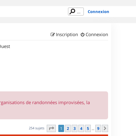
Connexion
Inscription
Connexion
Ouest
organisations de randonnées improvisées, la
Page
1
sur
9
254 sujets
1
2
3
4
5
9
Suivant
…