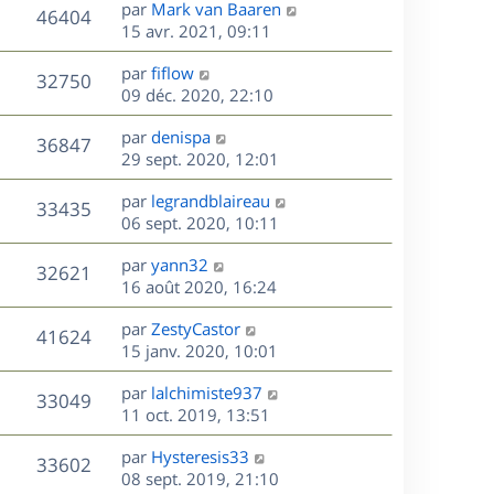
s
D
par
Mark van Baaren
n
r
V
s
46404
g
e
e
15 avr. 2021, 09:11
i
m
s
e
r
u
e
e
a
s
D
par
fiflow
n
r
V
s
32750
g
e
e
09 déc. 2020, 22:10
i
m
s
e
r
u
e
e
a
s
D
par
denispa
n
r
V
s
36847
g
e
e
29 sept. 2020, 12:01
i
m
s
e
r
u
e
e
a
s
D
par
legrandblaireau
n
r
V
s
33435
g
e
e
06 sept. 2020, 10:11
i
m
s
e
r
u
e
e
a
s
D
par
yann32
n
r
V
s
32621
g
e
e
16 août 2020, 16:24
i
m
s
e
r
u
e
e
a
s
D
par
ZestyCastor
n
r
V
s
41624
g
e
e
15 janv. 2020, 10:01
i
m
s
e
r
u
e
e
a
s
D
par
lalchimiste937
n
r
V
s
33049
g
e
e
11 oct. 2019, 13:51
i
m
s
e
r
u
e
e
a
s
D
par
Hysteresis33
n
r
V
s
33602
g
e
e
08 sept. 2019, 21:10
i
m
s
e