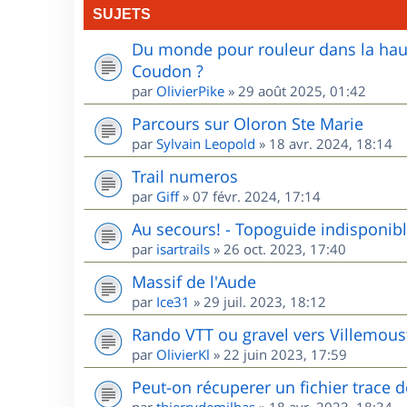
SUJETS
Du monde pour rouleur dans la haute
Coudon ?
par
OlivierPike
»
29 août 2025, 01:42
Parcours sur Oloron Ste Marie
par
Sylvain Leopold
»
18 avr. 2024, 18:14
Trail numeros
par
Giff
»
07 févr. 2024, 17:14
Au secours! - Topoguide indisponib
par
isartrails
»
26 oct. 2023, 17:40
Massif de l'Aude
par
Ice31
»
29 juil. 2023, 18:12
Rando VTT ou gravel vers Villemou
par
OlivierKl
»
22 juin 2023, 17:59
Peut-on récuperer un fichier trace 