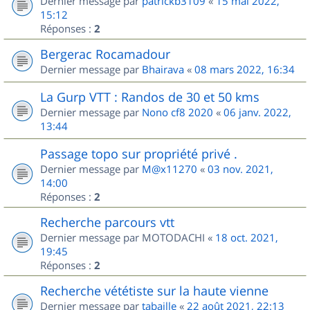
Dernier message par
patrickb3109
«
15 mai 2022,
15:12
Réponses :
2
Bergerac Rocamadour
Dernier message par
Bhairava
«
08 mars 2022, 16:34
La Gurp VTT : Randos de 30 et 50 kms
Dernier message par
Nono cf8 2020
«
06 janv. 2022,
13:44
Passage topo sur propriété privé .
Dernier message par
M@x11270
«
03 nov. 2021,
14:00
Réponses :
2
Recherche parcours vtt
Dernier message par
MOTODACHI
«
18 oct. 2021,
19:45
Réponses :
2
Recherche vététiste sur la haute vienne
Dernier message par
tabaille
«
22 août 2021, 22:13