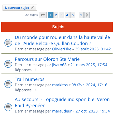
Nouveau sujet
Page
1
sur
9
254 sujets
1
2
3
4
5
9
Suivant
…
Sujets
Du monde pour rouleur dans la haute vallée
de l'Aude Belcaire Quillan Coudon ?
Dernier message par
OlivierPike
«
29 août 2025, 01:42
Parcours sur Oloron Ste Marie
Dernier message par
jivaro68
«
21 mars 2025, 17:54
Réponses :
1
Trail numeros
Dernier message par
markitos
«
08 févr. 2024, 17:16
Réponses :
1
Au secours! - Topoguide indisponible: Veron
Raid Pyrenéen
Dernier message par
maraudeur
«
27 oct. 2023, 19:34