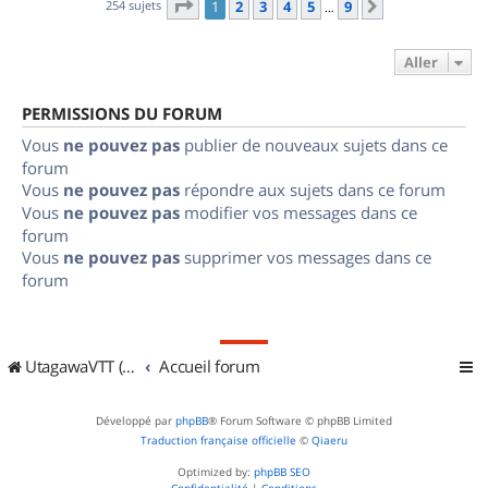
Page
1
sur
9
254 sujets
1
2
3
4
5
9
Suivant
…
Aller
PERMISSIONS DU FORUM
Vous
ne pouvez pas
publier de nouveaux sujets dans ce
forum
Vous
ne pouvez pas
répondre aux sujets dans ce forum
Vous
ne pouvez pas
modifier vos messages dans ce
forum
Vous
ne pouvez pas
supprimer vos messages dans ce
forum
UtagawaVTT (Randos VTT et VTTAE avec traces GPS)
Accueil forum
Développé par
phpBB
® Forum Software © phpBB Limited
Traduction française officielle
©
Qiaeru
Optimized by:
phpBB SEO