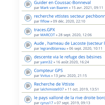
Guider en Coussac-Bonneval
par
Mark van Baaren
»
15 avr. 2021, 09:11
recherche vttistes secteur pechbon
par
fiflow
»
09 déc. 2020, 22:10
traces.GPX
par
MARCOT
»
28 sept. 2020, 12:06
Aude , hameau de Lacoste (secteur l
par
legrandblaireau
»
06 sept. 2020, 10:11
descente via le refuge des bésines
par
yann32
»
16 août 2020, 16:24
Compteur GPS
par
Vvitus
»
13 janv. 2020, 21:15
Recherche de Vttiste
par
lalchimiste937
»
11 oct. 2019, 13:51
le pays valloné de la rive droite bor
par
cyrus17
»
07 sept. 2019, 09:13