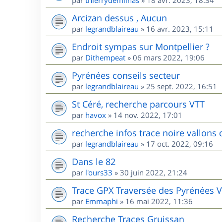
par
thierrydemilhas
»
18 avr. 2023, 18:34
Arcizan dessus , Aucun
par
legrandblaireau
»
16 avr. 2023, 15:11
Endroit sympas sur Montpellier ?
par
Dithempeat
»
06 mars 2022, 19:06
Pyrénées conseils secteur
par
legrandblaireau
»
25 sept. 2022, 16:51
St Céré, recherche parcours VTT
par
havox
»
14 nov. 2022, 17:01
recherche infos trace noire vallons 
par
legrandblaireau
»
17 oct. 2022, 09:16
Dans le 82
par
l'ours33
»
30 juin 2022, 21:24
Trace GPX Traversée des Pyrénées 
par
Emmaphi
»
16 mai 2022, 11:36
Recherche Traces Gruissan