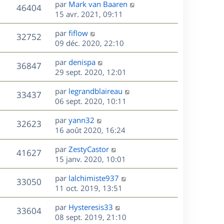
s
D
par
Mark van Baaren
n
r
V
s
46404
g
e
e
15 avr. 2021, 09:11
i
m
s
e
r
u
e
e
a
s
D
par
fiflow
n
r
V
s
32752
g
e
e
09 déc. 2020, 22:10
i
m
s
e
r
u
e
e
a
s
D
par
denispa
n
r
V
s
36847
g
e
e
29 sept. 2020, 12:01
i
m
s
e
r
u
e
e
a
s
D
par
legrandblaireau
n
r
V
s
33437
g
e
e
06 sept. 2020, 10:11
i
m
s
e
r
u
e
e
a
s
D
par
yann32
n
r
V
s
32623
g
e
e
16 août 2020, 16:24
i
m
s
e
r
u
e
e
a
s
D
par
ZestyCastor
n
r
V
s
41627
g
e
e
15 janv. 2020, 10:01
i
m
s
e
r
u
e
e
a
s
D
par
lalchimiste937
n
r
V
s
33050
g
e
e
11 oct. 2019, 13:51
i
m
s
e
r
u
e
e
a
s
D
par
Hysteresis33
n
r
V
s
33604
g
e
e
08 sept. 2019, 21:10
i
m
s
e