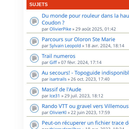
SUJETS
Du monde pour rouleur dans la haute
Coudon ?
par
OlivierPike
»
29 août 2025, 01:42
Parcours sur Oloron Ste Marie
par
Sylvain Leopold
»
18 avr. 2024, 18:14
Trail numeros
par
Giff
»
07 févr. 2024, 17:14
Au secours! - Topoguide indisponib
par
isartrails
»
26 oct. 2023, 17:40
Massif de l'Aude
par
Ice31
»
29 juil. 2023, 18:12
Rando VTT ou gravel vers Villemou
par
OlivierKl
»
22 juin 2023, 17:59
Peut-on récuperer un fichier trace 