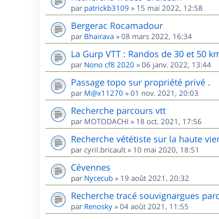
par
patrickb3109
»
15 mai 2022, 12:58
Bergerac Rocamadour
par
Bhairava
»
08 mars 2022, 16:34
La Gurp VTT : Randos de 30 et 50 k
par
Nono cf8 2020
»
06 janv. 2022, 13:44
Passage topo sur propriété privé .
par
M@x11270
»
01 nov. 2021, 20:03
Recherche parcours vtt
par
MOTODACHI
»
18 oct. 2021, 17:56
Recherche vététiste sur la haute vi
par
cyril.bricault
»
10 mai 2020, 18:51
Cévennes
par
Nycecub
»
19 août 2021, 20:32
Recherche tracé souvignargues par
par
Renosky
»
04 août 2021, 11:55