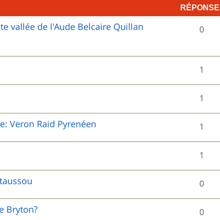
RÉPONSE
 vallée de l'Aude Belcaire Quillan
R
0
é
p
R
1
o
é
R
1
n
p
é
s
o
le: Veron Raid Pyrenéen
R
1
p
e
n
é
o
s
R
1
s
p
n
é
e
o
staussou
R
0
s
p
s
n
é
e
o
de Bryton?
R
0
s
p