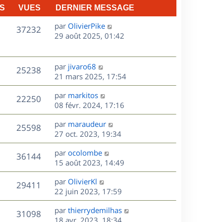
S
VUES
DERNIER MESSAGE
D
par
OlivierPike
V
37232
e
29 août 2025, 01:42
r
u
n
e
i
D
par
jivaro68
V
25238
e
e
21 mars 2025, 17:54
s
r
r
u
m
D
par
markitos
n
V
22250
e
e
e
08 févr. 2024, 17:16
i
s
r
u
e
s
D
par
maraudeur
s
n
r
V
25598
e
e
27 oct. 2023, 19:34
a
i
m
r
u
g
e
e
s
D
par
ocolombe
n
e
r
V
s
36144
e
e
15 août 2023, 14:49
i
m
s
r
u
e
e
a
s
D
par
OlivierKl
n
r
V
s
29411
g
e
e
22 juin 2023, 17:59
i
m
s
e
r
u
e
e
a
s
D
par
thierrydemilhas
n
r
V
s
31098
g
e
e
18 avr. 2023, 18:34
i
m