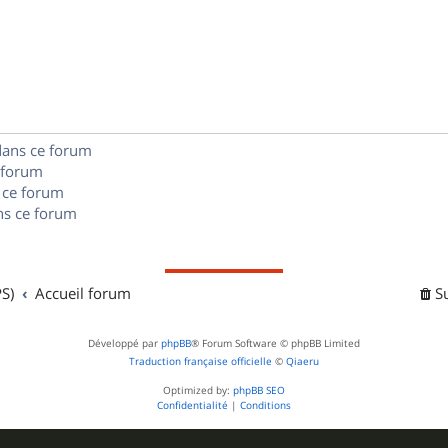
n
é
e
o
s
p
s
n
e
o
s
s
n
e
dans ce forum
s
s
 forum
e
 ce forum
s ce forum
s
S)
Accueil forum
S
Développé par
phpBB
® Forum Software © phpBB Limited
Traduction française officielle
©
Qiaeru
Optimized by:
phpBB SEO
Confidentialité
|
Conditions