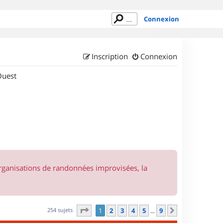
Connexion
Inscription
Connexion
Ouest
organisations de randonnées improvisées, la
Page
1
sur
9
254 sujets
1
2
3
4
5
9
Suivant
…