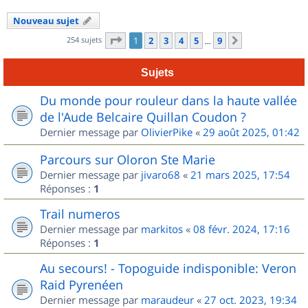
Nouveau sujet
Page
1
sur
9
254 sujets
1
2
3
4
5
9
Suivant
…
Sujets
Du monde pour rouleur dans la haute vallée
de l'Aude Belcaire Quillan Coudon ?
Dernier message par
OlivierPike
«
29 août 2025, 01:42
Parcours sur Oloron Ste Marie
Dernier message par
jivaro68
«
21 mars 2025, 17:54
Réponses :
1
Trail numeros
Dernier message par
markitos
«
08 févr. 2024, 17:16
Réponses :
1
Au secours! - Topoguide indisponible: Veron
Raid Pyrenéen
Dernier message par
maraudeur
«
27 oct. 2023, 19:34