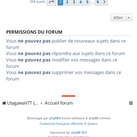
Page
1
sur
9
254 sujets
1
2
3
4
5
9
Suivant
…
Aller
PERMISSIONS DU FORUM
Vous
ne pouvez pas
publier de nouveaux sujets dans ce
forum
Vous
ne pouvez pas
répondre aux sujets dans ce forum
Vous
ne pouvez pas
modifier vos messages dans ce
forum
Vous
ne pouvez pas
supprimer vos messages dans ce
forum
UtagawaVTT (Randos VTT et VTTAE avec traces GPS)
Accueil forum
Développé par
phpBB
® Forum Software © phpBB Limited
Traduction française officielle
©
Qiaeru
Optimized by:
phpBB SEO