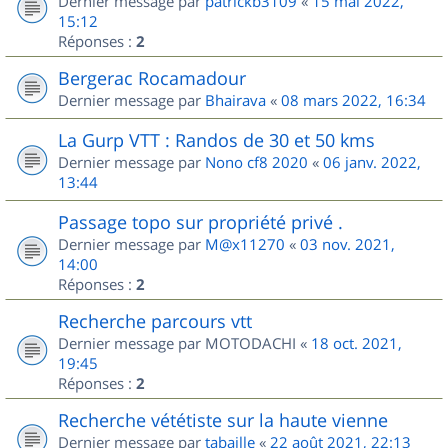
Dernier message par
patrickb3109
«
15 mai 2022,
15:12
Réponses :
2
Bergerac Rocamadour
Dernier message par
Bhairava
«
08 mars 2022, 16:34
La Gurp VTT : Randos de 30 et 50 kms
Dernier message par
Nono cf8 2020
«
06 janv. 2022,
13:44
Passage topo sur propriété privé .
Dernier message par
M@x11270
«
03 nov. 2021,
14:00
Réponses :
2
Recherche parcours vtt
Dernier message par
MOTODACHI
«
18 oct. 2021,
19:45
Réponses :
2
Recherche vététiste sur la haute vienne
Dernier message par
tabaille
«
22 août 2021, 22:13