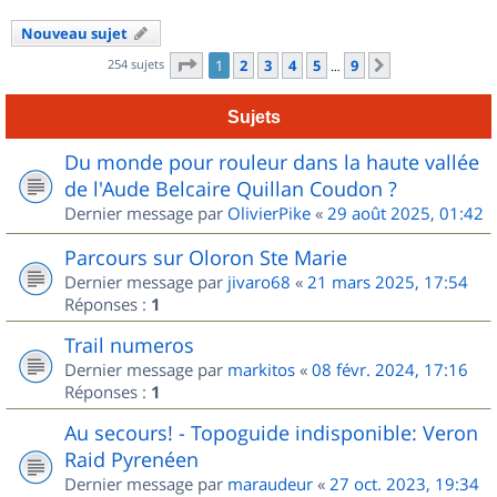
Nouveau sujet
Page
1
sur
9
254 sujets
1
2
3
4
5
9
Suivant
…
Sujets
Du monde pour rouleur dans la haute vallée
de l'Aude Belcaire Quillan Coudon ?
Dernier message par
OlivierPike
«
29 août 2025, 01:42
Parcours sur Oloron Ste Marie
Dernier message par
jivaro68
«
21 mars 2025, 17:54
Réponses :
1
Trail numeros
Dernier message par
markitos
«
08 févr. 2024, 17:16
Réponses :
1
Au secours! - Topoguide indisponible: Veron
Raid Pyrenéen
Dernier message par
maraudeur
«
27 oct. 2023, 19:34