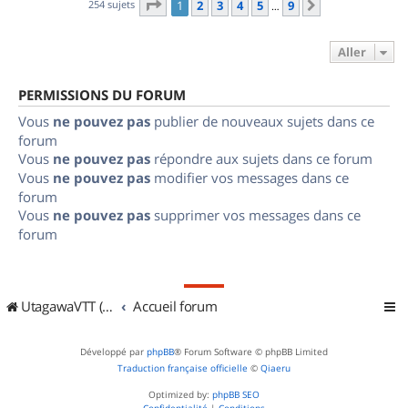
Page
1
sur
9
254 sujets
1
2
3
4
5
9
Suivant
…
Aller
PERMISSIONS DU FORUM
Vous
ne pouvez pas
publier de nouveaux sujets dans ce
forum
Vous
ne pouvez pas
répondre aux sujets dans ce forum
Vous
ne pouvez pas
modifier vos messages dans ce
forum
Vous
ne pouvez pas
supprimer vos messages dans ce
forum
UtagawaVTT (Randos VTT et VTTAE avec traces GPS)
Accueil forum
Développé par
phpBB
® Forum Software © phpBB Limited
Traduction française officielle
©
Qiaeru
Optimized by:
phpBB SEO