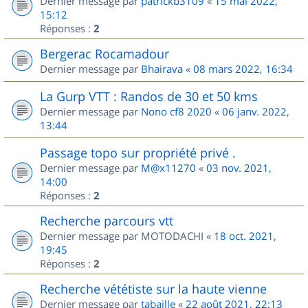
Dernier message par
patrickb3109
«
15 mai 2022,
15:12
Réponses :
2
Bergerac Rocamadour
Dernier message par
Bhairava
«
08 mars 2022, 16:34
La Gurp VTT : Randos de 30 et 50 kms
Dernier message par
Nono cf8 2020
«
06 janv. 2022,
13:44
Passage topo sur propriété privé .
Dernier message par
M@x11270
«
03 nov. 2021,
14:00
Réponses :
2
Recherche parcours vtt
Dernier message par
MOTODACHI
«
18 oct. 2021,
19:45
Réponses :
2
Recherche vététiste sur la haute vienne
Dernier message par
tabaille
«
22 août 2021, 22:13