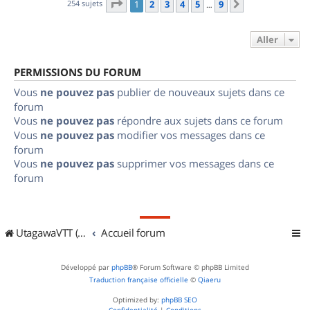
Page
1
sur
9
254 sujets
1
2
3
4
5
9
Suivant
…
Aller
PERMISSIONS DU FORUM
Vous
ne pouvez pas
publier de nouveaux sujets dans ce
forum
Vous
ne pouvez pas
répondre aux sujets dans ce forum
Vous
ne pouvez pas
modifier vos messages dans ce
forum
Vous
ne pouvez pas
supprimer vos messages dans ce
forum
UtagawaVTT (Randos VTT et VTTAE avec traces GPS)
Accueil forum
Développé par
phpBB
® Forum Software © phpBB Limited
Traduction française officielle
©
Qiaeru
Optimized by:
phpBB SEO