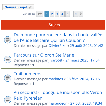
Nouveau sujet
Page
1
sur
9
254 sujets
1
2
3
4
5
9
Suivant
…
Sujets
Du monde pour rouleur dans la haute vallée
de l'Aude Belcaire Quillan Coudon ?
Dernier message par
OlivierPike
«
29 août 2025, 01:42
Parcours sur Oloron Ste Marie
Dernier message par
jivaro68
«
21 mars 2025, 17:54
Réponses :
1
Trail numeros
Dernier message par
markitos
«
08 févr. 2024, 17:16
Réponses :
1
Au secours! - Topoguide indisponible: Veron
Raid Pyrenéen
Dernier message par
maraudeur
«
27 oct. 2023, 19:34