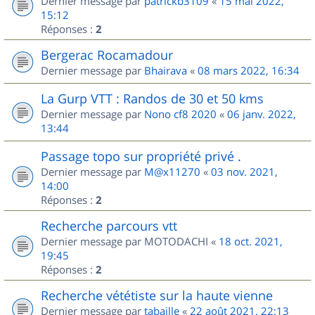
Dernier message par
patrickb3109
«
15 mai 2022,
15:12
Réponses :
2
Bergerac Rocamadour
Dernier message par
Bhairava
«
08 mars 2022, 16:34
La Gurp VTT : Randos de 30 et 50 kms
Dernier message par
Nono cf8 2020
«
06 janv. 2022,
13:44
Passage topo sur propriété privé .
Dernier message par
M@x11270
«
03 nov. 2021,
14:00
Réponses :
2
Recherche parcours vtt
Dernier message par
MOTODACHI
«
18 oct. 2021,
19:45
Réponses :
2
Recherche vététiste sur la haute vienne
Dernier message par
tabaille
«
22 août 2021, 22:13