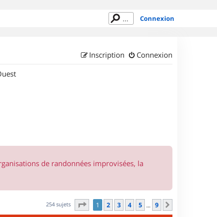
Connexion
Inscription
Connexion
Ouest
organisations de randonnées improvisées, la
Page
1
sur
9
254 sujets
1
2
3
4
5
9
Suivant
…