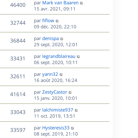
s
D
par
Mark van Baaren
n
r
V
s
46400
g
e
e
15 avr. 2021, 09:11
i
m
s
e
r
u
e
e
a
s
D
par
fiflow
n
r
V
s
32744
g
e
e
09 déc. 2020, 22:10
i
m
s
e
r
u
e
e
a
s
D
par
denispa
n
r
V
s
36844
g
e
e
29 sept. 2020, 12:01
i
m
s
e
r
u
e
e
a
s
D
par
legrandblaireau
n
r
V
s
33431
g
e
e
06 sept. 2020, 10:11
i
m
s
e
r
u
e
e
a
s
D
par
yann32
n
r
V
s
32611
g
e
e
16 août 2020, 16:24
i
m
s
e
r
u
e
e
a
s
D
par
ZestyCastor
n
r
V
s
41614
g
e
e
15 janv. 2020, 10:01
i
m
s
e
r
u
e
e
a
s
D
par
lalchimiste937
n
r
V
s
33043
g
e
e
11 oct. 2019, 13:51
i
m
s
e
r
u
e
e
a
s
D
par
Hysteresis33
n
r
V
s
33597
g
e
e
08 sept. 2019, 21:10
i
m
s
e