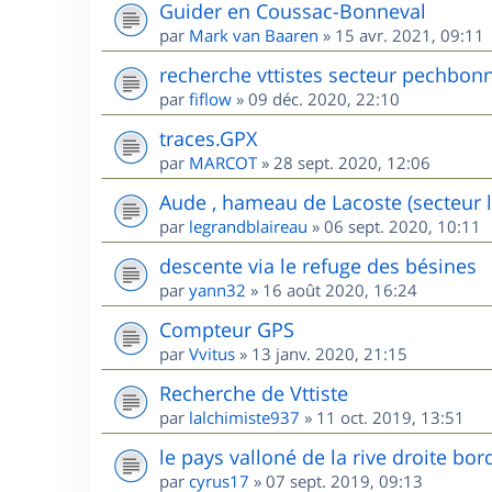
Guider en Coussac-Bonneval
par
Mark van Baaren
»
15 avr. 2021, 09:11
recherche vttistes secteur pechbon
par
fiflow
»
09 déc. 2020, 22:10
traces.GPX
par
MARCOT
»
28 sept. 2020, 12:06
Aude , hameau de Lacoste (secteur l
par
legrandblaireau
»
06 sept. 2020, 10:11
descente via le refuge des bésines
par
yann32
»
16 août 2020, 16:24
Compteur GPS
par
Vvitus
»
13 janv. 2020, 21:15
Recherche de Vttiste
par
lalchimiste937
»
11 oct. 2019, 13:51
le pays valloné de la rive droite bor
par
cyrus17
»
07 sept. 2019, 09:13