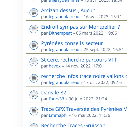
par
thierrydemilhas
»
18 avr. 2023, 18:34
Arcizan dessus , Aucun
par
legrandblaireau
»
16 avr. 2023, 15:11
Endroit sympas sur Montpellier ?
par
Dithempeat
»
06 mars 2022, 19:06
Pyrénées conseils secteur
par
legrandblaireau
»
25 sept. 2022, 16:51
St Céré, recherche parcours VTT
par
havox
»
14 nov. 2022, 17:01
recherche infos trace noire vallons 
par
legrandblaireau
»
17 oct. 2022, 09:16
Dans le 82
par
l'ours33
»
30 juin 2022, 21:24
Trace GPX Traversée des Pyrénées 
par
Emmaphi
»
16 mai 2022, 11:36
Recherche Traces Gruissan