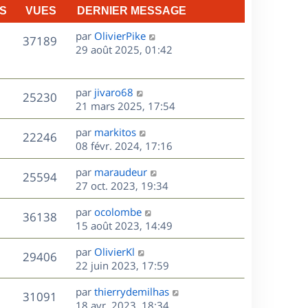
S
VUES
DERNIER MESSAGE
D
par
OlivierPike
V
37189
e
29 août 2025, 01:42
r
u
n
e
i
D
par
jivaro68
V
25230
e
e
21 mars 2025, 17:54
s
r
r
u
m
D
par
markitos
n
V
22246
e
e
e
08 févr. 2024, 17:16
i
s
r
u
e
s
D
par
maraudeur
s
n
r
V
25594
e
e
27 oct. 2023, 19:34
a
i
m
r
u
g
e
e
s
D
par
ocolombe
n
e
r
V
s
36138
e
e
15 août 2023, 14:49
i
m
s
r
u
e
e
a
s
D
par
OlivierKl
n
r
V
s
29406
g
e
e
22 juin 2023, 17:59
i
m
s
e
r
u
e
e
a
s
D
par
thierrydemilhas
n
r
V
s
31091
g
e
e
18 avr. 2023, 18:34
i
m