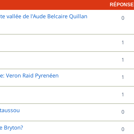
RÉPONSE
 vallée de l'Aude Belcaire Quillan
R
0
é
p
R
1
o
é
R
1
n
p
é
s
o
le: Veron Raid Pyrenéen
R
1
p
e
n
é
o
s
R
1
s
p
n
é
e
o
staussou
R
0
s
p
s
n
é
e
o
de Bryton?
R
0
s
p