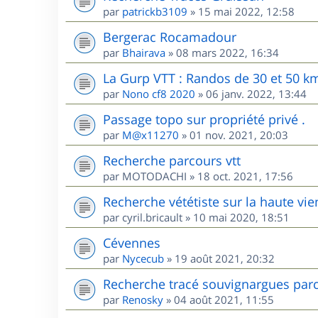
par
patrickb3109
»
15 mai 2022, 12:58
Bergerac Rocamadour
par
Bhairava
»
08 mars 2022, 16:34
La Gurp VTT : Randos de 30 et 50 k
par
Nono cf8 2020
»
06 janv. 2022, 13:44
Passage topo sur propriété privé .
par
M@x11270
»
01 nov. 2021, 20:03
Recherche parcours vtt
par
MOTODACHI
»
18 oct. 2021, 17:56
Recherche vététiste sur la haute vi
par
cyril.bricault
»
10 mai 2020, 18:51
Cévennes
par
Nycecub
»
19 août 2021, 20:32
Recherche tracé souvignargues par
par
Renosky
»
04 août 2021, 11:55