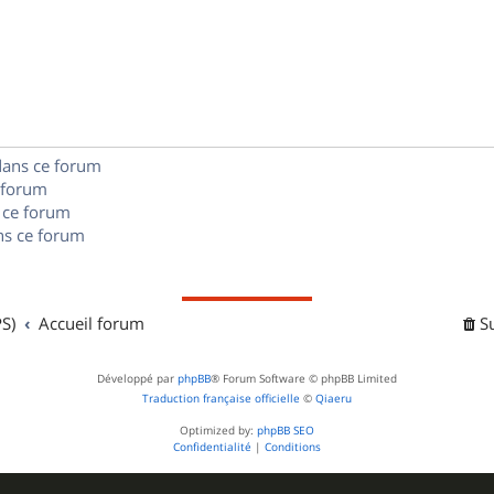
n
é
e
o
s
p
s
n
e
o
s
s
n
e
dans ce forum
s
s
 forum
e
 ce forum
s ce forum
s
S)
Accueil forum
S
Développé par
phpBB
® Forum Software © phpBB Limited
Traduction française officielle
©
Qiaeru
Optimized by:
phpBB SEO
Confidentialité
|
Conditions