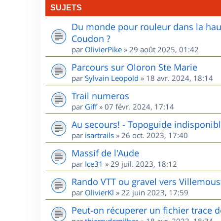
SUJETS
Du monde pour rouleur dans la haute
Coudon ?
par
OlivierPike
»
29 août 2025, 01:42
Parcours sur Oloron Ste Marie
par
Sylvain Leopold
»
18 avr. 2024, 18:14
Trail numeros
par
Giff
»
07 févr. 2024, 17:14
Au secours! - Topoguide indisponib
par
isartrails
»
26 oct. 2023, 17:40
Massif de l'Aude
par
Ice31
»
29 juil. 2023, 18:12
Rando VTT ou gravel vers Villemou
par
OlivierKl
»
22 juin 2023, 17:59
Peut-on récuperer un fichier trace 