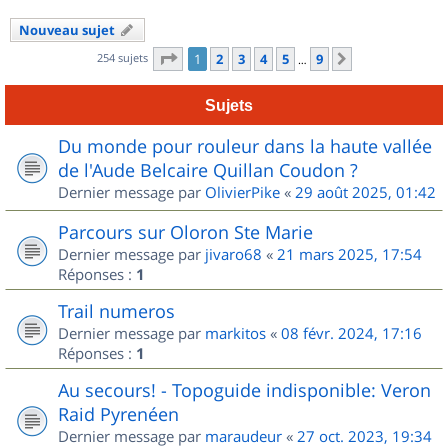
Nouveau sujet
Page
1
sur
9
254 sujets
1
2
3
4
5
9
Suivant
…
Sujets
Du monde pour rouleur dans la haute vallée
de l'Aude Belcaire Quillan Coudon ?
Dernier message par
OlivierPike
«
29 août 2025, 01:42
Parcours sur Oloron Ste Marie
Dernier message par
jivaro68
«
21 mars 2025, 17:54
Réponses :
1
Trail numeros
Dernier message par
markitos
«
08 févr. 2024, 17:16
Réponses :
1
Au secours! - Topoguide indisponible: Veron
Raid Pyrenéen
Dernier message par
maraudeur
«
27 oct. 2023, 19:34