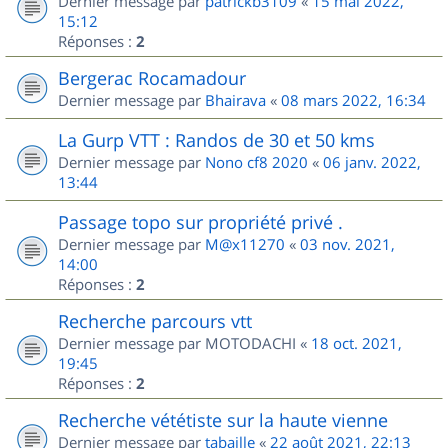
Dernier message par
patrickb3109
«
15 mai 2022,
15:12
Réponses :
2
Bergerac Rocamadour
Dernier message par
Bhairava
«
08 mars 2022, 16:34
La Gurp VTT : Randos de 30 et 50 kms
Dernier message par
Nono cf8 2020
«
06 janv. 2022,
13:44
Passage topo sur propriété privé .
Dernier message par
M@x11270
«
03 nov. 2021,
14:00
Réponses :
2
Recherche parcours vtt
Dernier message par
MOTODACHI
«
18 oct. 2021,
19:45
Réponses :
2
Recherche vététiste sur la haute vienne
Dernier message par
tabaille
«
22 août 2021, 22:13