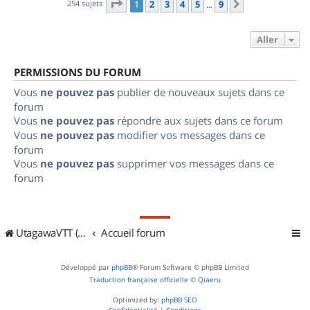
Page
1
sur
9
254 sujets
1
2
3
4
5
9
Suivant
…
Aller
PERMISSIONS DU FORUM
Vous
ne pouvez pas
publier de nouveaux sujets dans ce
forum
Vous
ne pouvez pas
répondre aux sujets dans ce forum
Vous
ne pouvez pas
modifier vos messages dans ce
forum
Vous
ne pouvez pas
supprimer vos messages dans ce
forum
UtagawaVTT (Randos VTT et VTTAE avec traces GPS)
Accueil forum
Développé par
phpBB
® Forum Software © phpBB Limited
Traduction française officielle
©
Qiaeru
Optimized by:
phpBB SEO