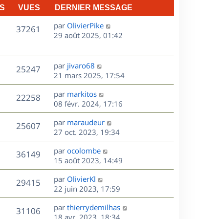
S
VUES
DERNIER MESSAGE
D
par
OlivierPike
V
37261
e
29 août 2025, 01:42
r
u
n
e
i
D
par
jivaro68
V
25247
e
e
21 mars 2025, 17:54
s
r
r
u
m
D
par
markitos
n
V
22258
e
e
e
08 févr. 2024, 17:16
i
s
r
u
e
s
D
par
maraudeur
s
n
r
V
25607
e
e
27 oct. 2023, 19:34
a
i
m
r
u
g
e
e
s
D
par
ocolombe
n
e
r
V
s
36149
e
e
15 août 2023, 14:49
i
m
s
r
u
e
e
a
s
D
par
OlivierKl
n
r
V
s
29415
g
e
e
22 juin 2023, 17:59
i
m
s
e
r
u
e
e
a
s
D
par
thierrydemilhas
n
r
V
s
31106
g
e
e
18 avr. 2023, 18:34
i
m