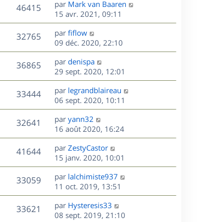
s
D
par
Mark van Baaren
n
r
V
s
46415
g
e
e
15 avr. 2021, 09:11
i
m
s
e
r
u
e
e
a
s
D
par
fiflow
n
r
V
s
32765
g
e
e
09 déc. 2020, 22:10
i
m
s
e
r
u
e
e
a
s
D
par
denispa
n
r
V
s
36865
g
e
e
29 sept. 2020, 12:01
i
m
s
e
r
u
e
e
a
s
D
par
legrandblaireau
n
r
V
s
33444
g
e
e
06 sept. 2020, 10:11
i
m
s
e
r
u
e
e
a
s
D
par
yann32
n
r
V
s
32641
g
e
e
16 août 2020, 16:24
i
m
s
e
r
u
e
e
a
s
D
par
ZestyCastor
n
r
V
s
41644
g
e
e
15 janv. 2020, 10:01
i
m
s
e
r
u
e
e
a
s
D
par
lalchimiste937
n
r
V
s
33059
g
e
e
11 oct. 2019, 13:51
i
m
s
e
r
u
e
e
a
s
D
par
Hysteresis33
n
r
V
s
33621
g
e
e
08 sept. 2019, 21:10
i
m
s
e