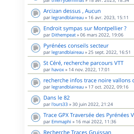
par
thierrydemilhas
»
18 avr. 2023, 18:34
Arcizan dessus , Aucun
par
legrandblaireau
»
16 avr. 2023, 15:11
Endroit sympas sur Montpellier ?
par
Dithempeat
»
06 mars 2022, 19:06
Pyrénées conseils secteur
par
legrandblaireau
»
25 sept. 2022, 16:51
St Céré, recherche parcours VTT
par
havox
»
14 nov. 2022, 17:01
recherche infos trace noire vallons 
par
legrandblaireau
»
17 oct. 2022, 09:16
Dans le 82
par
l'ours33
»
30 juin 2022, 21:24
Trace GPX Traversée des Pyrénées 
par
Emmaphi
»
16 mai 2022, 11:36
Recherche Traces Gruissan