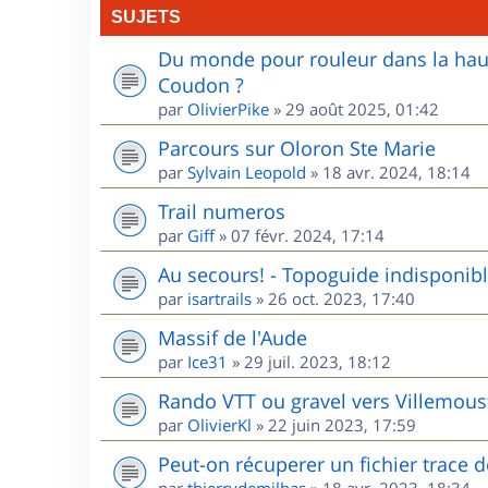
SUJETS
Du monde pour rouleur dans la haute
Coudon ?
par
OlivierPike
»
29 août 2025, 01:42
Parcours sur Oloron Ste Marie
par
Sylvain Leopold
»
18 avr. 2024, 18:14
Trail numeros
par
Giff
»
07 févr. 2024, 17:14
Au secours! - Topoguide indisponib
par
isartrails
»
26 oct. 2023, 17:40
Massif de l'Aude
par
Ice31
»
29 juil. 2023, 18:12
Rando VTT ou gravel vers Villemou
par
OlivierKl
»
22 juin 2023, 17:59
Peut-on récuperer un fichier trace 