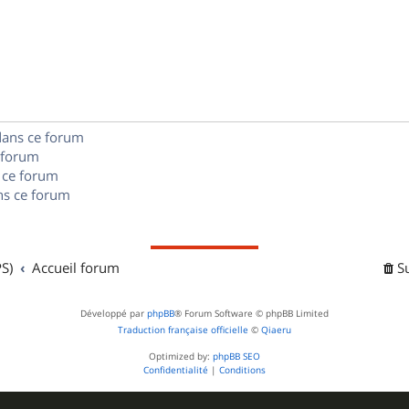
n
é
e
o
s
p
s
n
e
o
s
s
n
e
dans ce forum
s
s
 forum
e
 ce forum
s ce forum
s
S)
Accueil forum
S
Développé par
phpBB
® Forum Software © phpBB Limited
Traduction française officielle
©
Qiaeru
Optimized by:
phpBB SEO
Confidentialité
|
Conditions