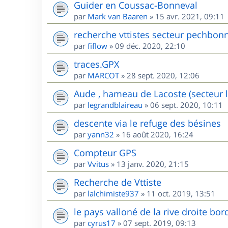
Guider en Coussac-Bonneval
par
Mark van Baaren
»
15 avr. 2021, 09:11
recherche vttistes secteur pechbon
par
fiflow
»
09 déc. 2020, 22:10
traces.GPX
par
MARCOT
»
28 sept. 2020, 12:06
Aude , hameau de Lacoste (secteur l
par
legrandblaireau
»
06 sept. 2020, 10:11
descente via le refuge des bésines
par
yann32
»
16 août 2020, 16:24
Compteur GPS
par
Vvitus
»
13 janv. 2020, 21:15
Recherche de Vttiste
par
lalchimiste937
»
11 oct. 2019, 13:51
le pays valloné de la rive droite bor
par
cyrus17
»
07 sept. 2019, 09:13