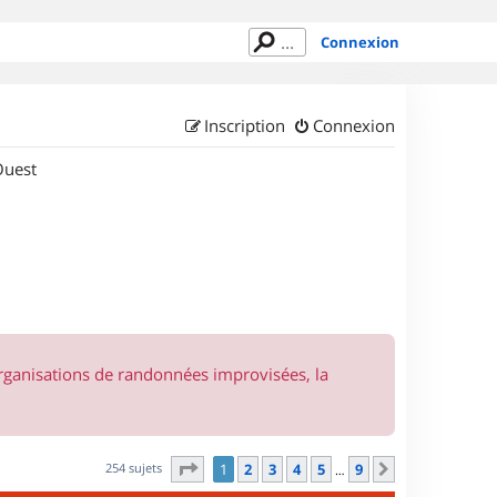
Connexion
Inscription
Connexion
Ouest
organisations de randonnées improvisées, la
Page
1
sur
9
254 sujets
1
2
3
4
5
9
Suivant
…