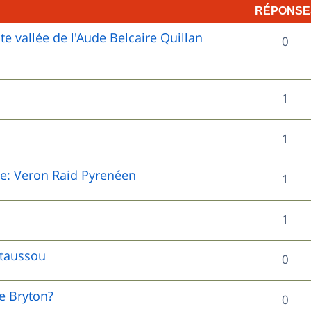
RÉPONSE
 vallée de l'Aude Belcaire Quillan
R
0
é
p
R
1
o
é
R
1
n
p
é
s
o
le: Veron Raid Pyrenéen
R
1
p
e
n
é
o
s
R
1
s
p
n
é
e
o
staussou
R
0
s
p
s
n
é
e
o
de Bryton?
R
0
s
p