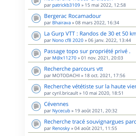
par
patrickb3109
»
15 mai 2022, 12:58
Bergerac Rocamadour
par
Bhairava
»
08 mars 2022, 16:34
La Gurp VTT : Randos de 30 et 50 k
par
Nono cf8 2020
»
06 janv. 2022, 13:44
Passage topo sur propriété privé .
par
M@x11270
»
01 nov. 2021, 20:03
Recherche parcours vtt
par
MOTODACHI
»
18 oct. 2021, 17:56
Recherche vététiste sur la haute vi
par
cyril.bricault
»
10 mai 2020, 18:51
Cévennes
par
Nycecub
»
19 août 2021, 20:32
Recherche tracé souvignargues par
par
Renosky
»
04 août 2021, 11:55