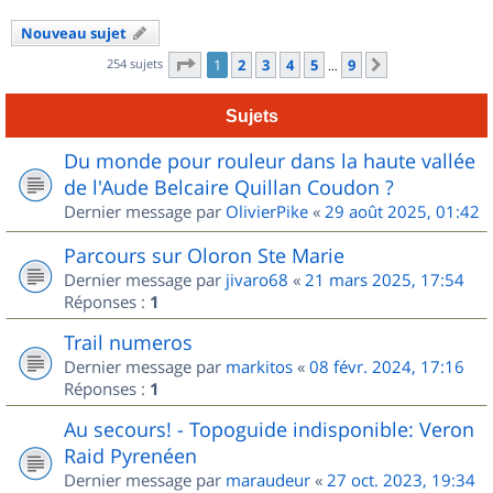
Nouveau sujet
Page
1
sur
9
254 sujets
1
2
3
4
5
9
Suivant
…
Sujets
Du monde pour rouleur dans la haute vallée
de l'Aude Belcaire Quillan Coudon ?
Dernier message par
OlivierPike
«
29 août 2025, 01:42
Parcours sur Oloron Ste Marie
Dernier message par
jivaro68
«
21 mars 2025, 17:54
Réponses :
1
Trail numeros
Dernier message par
markitos
«
08 févr. 2024, 17:16
Réponses :
1
Au secours! - Topoguide indisponible: Veron
Raid Pyrenéen
Dernier message par
maraudeur
«
27 oct. 2023, 19:34