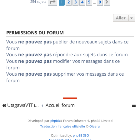
Page
1
sur
9
254 sujets
1
2
3
4
5
9
Suivant
…
Aller
PERMISSIONS DU FORUM
Vous
ne pouvez pas
publier de nouveaux sujets dans ce
forum
Vous
ne pouvez pas
répondre aux sujets dans ce forum
Vous
ne pouvez pas
modifier vos messages dans ce
forum
Vous
ne pouvez pas
supprimer vos messages dans ce
forum
UtagawaVTT (Randos VTT et VTTAE avec traces GPS)
Accueil forum
Développé par
phpBB
® Forum Software © phpBB Limited
Traduction française officielle
©
Qiaeru
Optimized by:
phpBB SEO