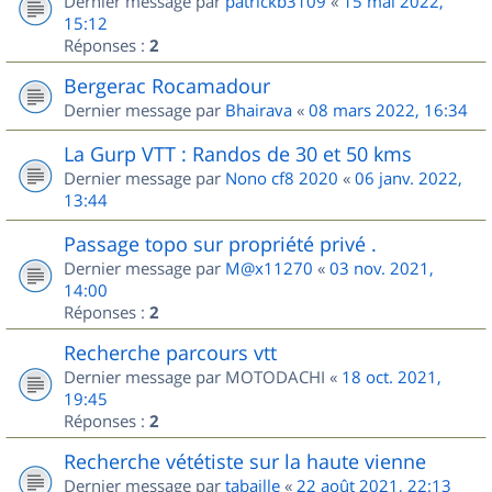
Dernier message par
patrickb3109
«
15 mai 2022,
15:12
Réponses :
2
Bergerac Rocamadour
Dernier message par
Bhairava
«
08 mars 2022, 16:34
La Gurp VTT : Randos de 30 et 50 kms
Dernier message par
Nono cf8 2020
«
06 janv. 2022,
13:44
Passage topo sur propriété privé .
Dernier message par
M@x11270
«
03 nov. 2021,
14:00
Réponses :
2
Recherche parcours vtt
Dernier message par
MOTODACHI
«
18 oct. 2021,
19:45
Réponses :
2
Recherche vététiste sur la haute vienne
Dernier message par
tabaille
«
22 août 2021, 22:13