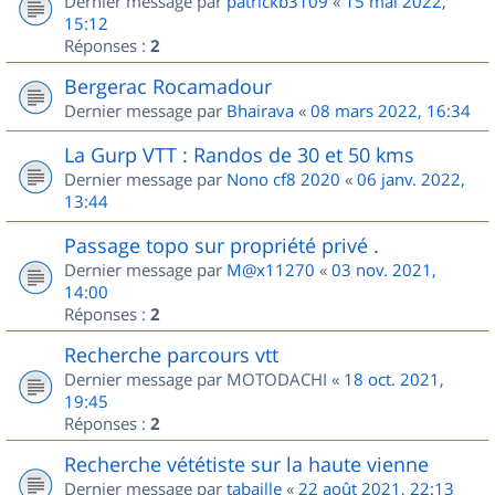
Dernier message par
patrickb3109
«
15 mai 2022,
15:12
Réponses :
2
Bergerac Rocamadour
Dernier message par
Bhairava
«
08 mars 2022, 16:34
La Gurp VTT : Randos de 30 et 50 kms
Dernier message par
Nono cf8 2020
«
06 janv. 2022,
13:44
Passage topo sur propriété privé .
Dernier message par
M@x11270
«
03 nov. 2021,
14:00
Réponses :
2
Recherche parcours vtt
Dernier message par
MOTODACHI
«
18 oct. 2021,
19:45
Réponses :
2
Recherche vététiste sur la haute vienne
Dernier message par
tabaille
«
22 août 2021, 22:13