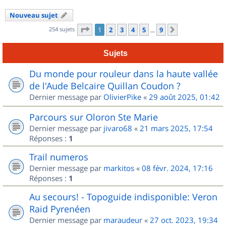
Nouveau sujet
Page
1
sur
9
254 sujets
1
2
3
4
5
9
Suivant
…
Sujets
Du monde pour rouleur dans la haute vallée
de l'Aude Belcaire Quillan Coudon ?
Dernier message par
OlivierPike
«
29 août 2025, 01:42
Parcours sur Oloron Ste Marie
Dernier message par
jivaro68
«
21 mars 2025, 17:54
Réponses :
1
Trail numeros
Dernier message par
markitos
«
08 févr. 2024, 17:16
Réponses :
1
Au secours! - Topoguide indisponible: Veron
Raid Pyrenéen
Dernier message par
maraudeur
«
27 oct. 2023, 19:34