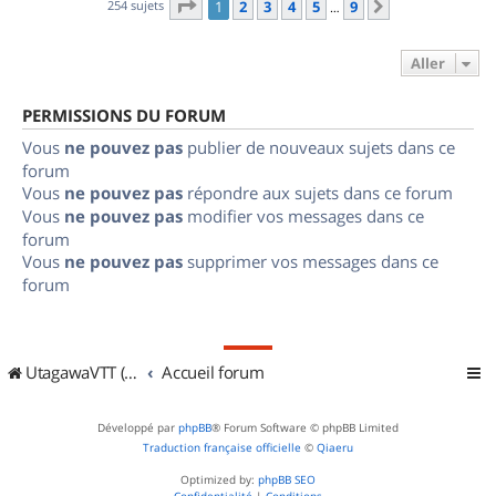
Page
1
sur
9
254 sujets
1
2
3
4
5
9
Suivant
…
Aller
PERMISSIONS DU FORUM
Vous
ne pouvez pas
publier de nouveaux sujets dans ce
forum
Vous
ne pouvez pas
répondre aux sujets dans ce forum
Vous
ne pouvez pas
modifier vos messages dans ce
forum
Vous
ne pouvez pas
supprimer vos messages dans ce
forum
UtagawaVTT (Randos VTT et VTTAE avec traces GPS)
Accueil forum
Développé par
phpBB
® Forum Software © phpBB Limited
Traduction française officielle
©
Qiaeru
Optimized by:
phpBB SEO