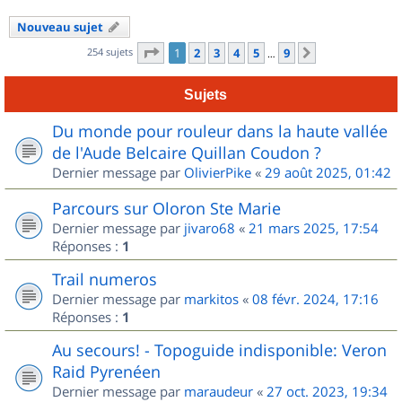
Nouveau sujet
Page
1
sur
9
254 sujets
1
2
3
4
5
9
Suivant
…
Sujets
Du monde pour rouleur dans la haute vallée
de l'Aude Belcaire Quillan Coudon ?
Dernier message par
OlivierPike
«
29 août 2025, 01:42
Parcours sur Oloron Ste Marie
Dernier message par
jivaro68
«
21 mars 2025, 17:54
Réponses :
1
Trail numeros
Dernier message par
markitos
«
08 févr. 2024, 17:16
Réponses :
1
Au secours! - Topoguide indisponible: Veron
Raid Pyrenéen
Dernier message par
maraudeur
«
27 oct. 2023, 19:34