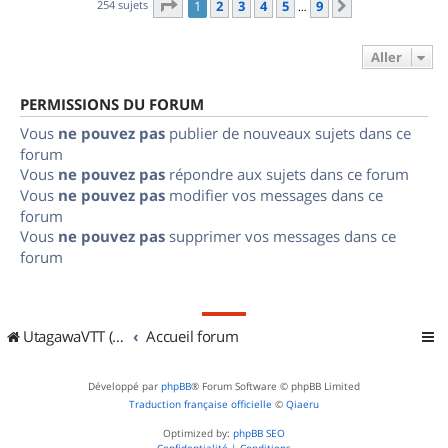
Page
1
sur
9
254 sujets
1
2
3
4
5
9
Suivant
…
Aller
PERMISSIONS DU FORUM
Vous
ne pouvez pas
publier de nouveaux sujets dans ce
forum
Vous
ne pouvez pas
répondre aux sujets dans ce forum
Vous
ne pouvez pas
modifier vos messages dans ce
forum
Vous
ne pouvez pas
supprimer vos messages dans ce
forum
UtagawaVTT (Randos VTT et VTTAE avec traces GPS)
Accueil forum
Développé par
phpBB
® Forum Software © phpBB Limited
Traduction française officielle
©
Qiaeru
Optimized by:
phpBB SEO