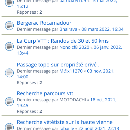
Dernier message par
patrickb3109
«
15 mai 2022,
15:12
Réponses :
2
Bergerac Rocamadour
Dernier message par
Bhairava
«
08 mars 2022, 16:34
La Gurp VTT : Randos de 30 et 50 kms
Dernier message par
Nono cf8 2020
«
06 janv. 2022,
13:44
Passage topo sur propriété privé .
Dernier message par
M@x11270
«
03 nov. 2021,
14:00
Réponses :
2
Recherche parcours vtt
Dernier message par
MOTODACHI
«
18 oct. 2021,
19:45
Réponses :
2
Recherche vététiste sur la haute vienne
Dernier message par
tabaille
«
22 août 2021, 22:13