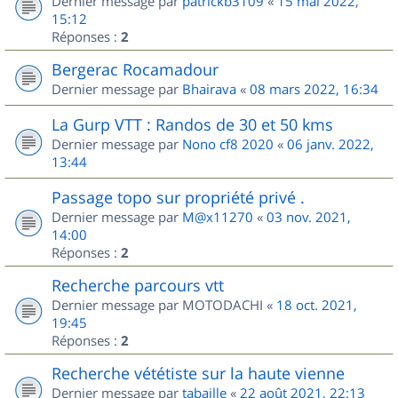
Dernier message par
patrickb3109
«
15 mai 2022,
15:12
Réponses :
2
Bergerac Rocamadour
Dernier message par
Bhairava
«
08 mars 2022, 16:34
La Gurp VTT : Randos de 30 et 50 kms
Dernier message par
Nono cf8 2020
«
06 janv. 2022,
13:44
Passage topo sur propriété privé .
Dernier message par
M@x11270
«
03 nov. 2021,
14:00
Réponses :
2
Recherche parcours vtt
Dernier message par
MOTODACHI
«
18 oct. 2021,
19:45
Réponses :
2
Recherche vététiste sur la haute vienne
Dernier message par
tabaille
«
22 août 2021, 22:13