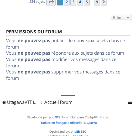
Page
1
sur
9
254 sujets
1
2
3
4
5
9
Suivant
…
Aller
PERMISSIONS DU FORUM
Vous
ne pouvez pas
publier de nouveaux sujets dans ce
forum
Vous
ne pouvez pas
répondre aux sujets dans ce forum
Vous
ne pouvez pas
modifier vos messages dans ce
forum
Vous
ne pouvez pas
supprimer vos messages dans ce
forum
UtagawaVTT (Randos VTT et VTTAE avec traces GPS)
Accueil forum
Développé par
phpBB
® Forum Software © phpBB Limited
Traduction française officielle
©
Qiaeru
Optimized by:
phpBB SEO