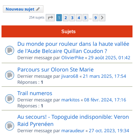
Nouveau sujet
Page
1
sur
9
254 sujets
1
2
3
4
5
9
Suivant
…
Sujets
Du monde pour rouleur dans la haute vallée
de l'Aude Belcaire Quillan Coudon ?
Dernier message par
OlivierPike
«
29 août 2025, 01:42
Parcours sur Oloron Ste Marie
Dernier message par
jivaro68
«
21 mars 2025, 17:54
Réponses :
1
Trail numeros
Dernier message par
markitos
«
08 févr. 2024, 17:16
Réponses :
1
Au secours! - Topoguide indisponible: Veron
Raid Pyrenéen
Dernier message par
maraudeur
«
27 oct. 2023, 19:34