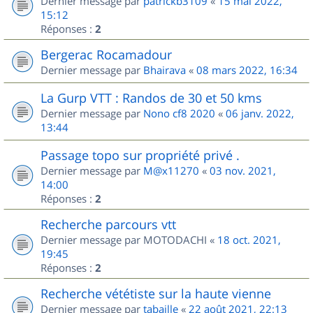
Dernier message par
patrickb3109
«
15 mai 2022,
15:12
Réponses :
2
Bergerac Rocamadour
Dernier message par
Bhairava
«
08 mars 2022, 16:34
La Gurp VTT : Randos de 30 et 50 kms
Dernier message par
Nono cf8 2020
«
06 janv. 2022,
13:44
Passage topo sur propriété privé .
Dernier message par
M@x11270
«
03 nov. 2021,
14:00
Réponses :
2
Recherche parcours vtt
Dernier message par
MOTODACHI
«
18 oct. 2021,
19:45
Réponses :
2
Recherche vététiste sur la haute vienne
Dernier message par
tabaille
«
22 août 2021, 22:13