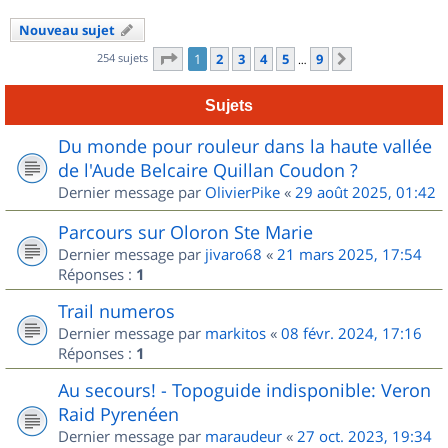
Nouveau sujet
Page
1
sur
9
254 sujets
1
2
3
4
5
9
Suivant
…
Sujets
Du monde pour rouleur dans la haute vallée
de l'Aude Belcaire Quillan Coudon ?
Dernier message par
OlivierPike
«
29 août 2025, 01:42
Parcours sur Oloron Ste Marie
Dernier message par
jivaro68
«
21 mars 2025, 17:54
Réponses :
1
Trail numeros
Dernier message par
markitos
«
08 févr. 2024, 17:16
Réponses :
1
Au secours! - Topoguide indisponible: Veron
Raid Pyrenéen
Dernier message par
maraudeur
«
27 oct. 2023, 19:34