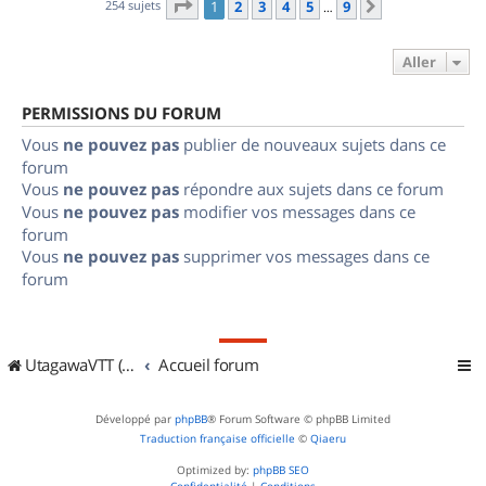
Page
1
sur
9
254 sujets
1
2
3
4
5
9
Suivant
…
Aller
PERMISSIONS DU FORUM
Vous
ne pouvez pas
publier de nouveaux sujets dans ce
forum
Vous
ne pouvez pas
répondre aux sujets dans ce forum
Vous
ne pouvez pas
modifier vos messages dans ce
forum
Vous
ne pouvez pas
supprimer vos messages dans ce
forum
UtagawaVTT (Randos VTT et VTTAE avec traces GPS)
Accueil forum
Développé par
phpBB
® Forum Software © phpBB Limited
Traduction française officielle
©
Qiaeru
Optimized by:
phpBB SEO