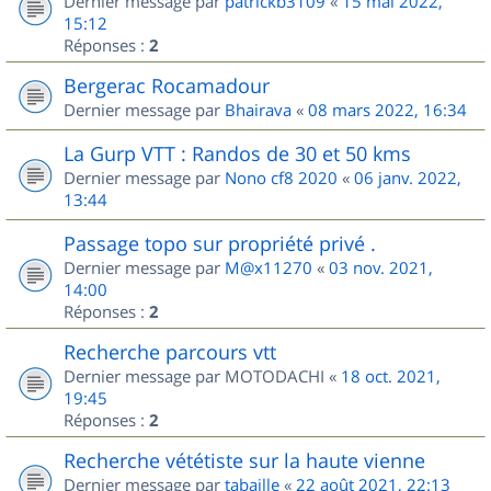
Dernier message par
patrickb3109
«
15 mai 2022,
15:12
Réponses :
2
Bergerac Rocamadour
Dernier message par
Bhairava
«
08 mars 2022, 16:34
La Gurp VTT : Randos de 30 et 50 kms
Dernier message par
Nono cf8 2020
«
06 janv. 2022,
13:44
Passage topo sur propriété privé .
Dernier message par
M@x11270
«
03 nov. 2021,
14:00
Réponses :
2
Recherche parcours vtt
Dernier message par
MOTODACHI
«
18 oct. 2021,
19:45
Réponses :
2
Recherche vététiste sur la haute vienne
Dernier message par
tabaille
«
22 août 2021, 22:13