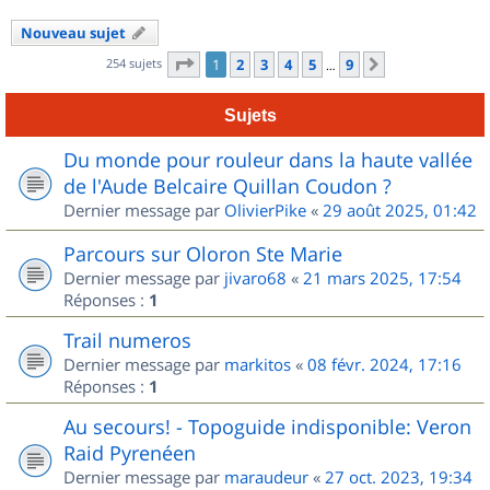
Nouveau sujet
Page
1
sur
9
254 sujets
1
2
3
4
5
9
Suivant
…
Sujets
Du monde pour rouleur dans la haute vallée
de l'Aude Belcaire Quillan Coudon ?
Dernier message par
OlivierPike
«
29 août 2025, 01:42
Parcours sur Oloron Ste Marie
Dernier message par
jivaro68
«
21 mars 2025, 17:54
Réponses :
1
Trail numeros
Dernier message par
markitos
«
08 févr. 2024, 17:16
Réponses :
1
Au secours! - Topoguide indisponible: Veron
Raid Pyrenéen
Dernier message par
maraudeur
«
27 oct. 2023, 19:34