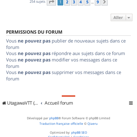
Page
1
sur
9
254 sujets
1
2
3
4
5
9
Suivant
…
Aller
PERMISSIONS DU FORUM
Vous
ne pouvez pas
publier de nouveaux sujets dans ce
forum
Vous
ne pouvez pas
répondre aux sujets dans ce forum
Vous
ne pouvez pas
modifier vos messages dans ce
forum
Vous
ne pouvez pas
supprimer vos messages dans ce
forum
UtagawaVTT (Randos VTT et VTTAE avec traces GPS)
Accueil forum
Développé par
phpBB
® Forum Software © phpBB Limited
Traduction française officielle
©
Qiaeru
Optimized by:
phpBB SEO