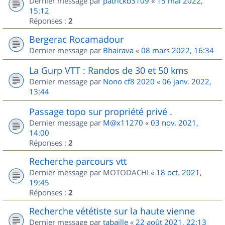
Dernier message par
patrickb3109
«
15 mai 2022,
15:12
Réponses :
2
Bergerac Rocamadour
Dernier message par
Bhairava
«
08 mars 2022, 16:34
La Gurp VTT : Randos de 30 et 50 kms
Dernier message par
Nono cf8 2020
«
06 janv. 2022,
13:44
Passage topo sur propriété privé .
Dernier message par
M@x11270
«
03 nov. 2021,
14:00
Réponses :
2
Recherche parcours vtt
Dernier message par
MOTODACHI
«
18 oct. 2021,
19:45
Réponses :
2
Recherche vététiste sur la haute vienne
Dernier message par
tabaille
«
22 août 2021, 22:13