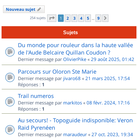
Nouveau sujet
Page
1
sur
9
254 sujets
1
2
3
4
5
9
Suivant
…
Sujets
Du monde pour rouleur dans la haute vallée
de l'Aude Belcaire Quillan Coudon ?
Dernier message par
OlivierPike
«
29 août 2025, 01:42
Parcours sur Oloron Ste Marie
Dernier message par
jivaro68
«
21 mars 2025, 17:54
Réponses :
1
Trail numeros
Dernier message par
markitos
«
08 févr. 2024, 17:16
Réponses :
1
Au secours! - Topoguide indisponible: Veron
Raid Pyrenéen
Dernier message par
maraudeur
«
27 oct. 2023, 19:34