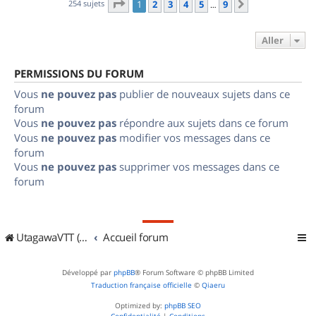
Page
1
sur
9
254 sujets
1
2
3
4
5
9
Suivant
…
Aller
PERMISSIONS DU FORUM
Vous
ne pouvez pas
publier de nouveaux sujets dans ce
forum
Vous
ne pouvez pas
répondre aux sujets dans ce forum
Vous
ne pouvez pas
modifier vos messages dans ce
forum
Vous
ne pouvez pas
supprimer vos messages dans ce
forum
UtagawaVTT (Randos VTT et VTTAE avec traces GPS)
Accueil forum
Développé par
phpBB
® Forum Software © phpBB Limited
Traduction française officielle
©
Qiaeru
Optimized by:
phpBB SEO