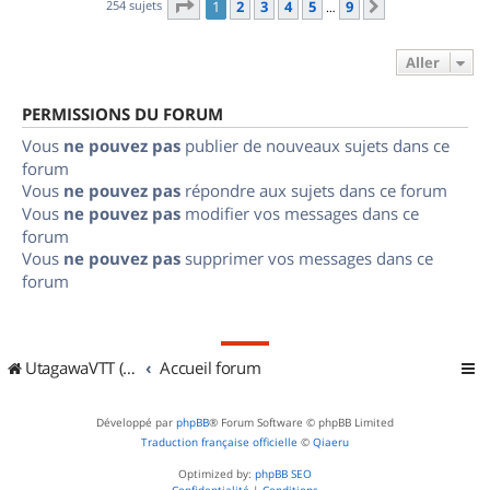
Page
1
sur
9
254 sujets
1
2
3
4
5
9
Suivant
…
Aller
PERMISSIONS DU FORUM
Vous
ne pouvez pas
publier de nouveaux sujets dans ce
forum
Vous
ne pouvez pas
répondre aux sujets dans ce forum
Vous
ne pouvez pas
modifier vos messages dans ce
forum
Vous
ne pouvez pas
supprimer vos messages dans ce
forum
UtagawaVTT (Randos VTT et VTTAE avec traces GPS)
Accueil forum
Développé par
phpBB
® Forum Software © phpBB Limited
Traduction française officielle
©
Qiaeru
Optimized by:
phpBB SEO