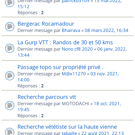
Dernier message par
patrickb3109
«
15 mai 2022,
15:12
Réponses :
2
Bergerac Rocamadour
Dernier message par
Bhairava
«
08 mars 2022, 16:34
La Gurp VTT : Randos de 30 et 50 kms
Dernier message par
Nono cf8 2020
«
06 janv. 2022,
13:44
Passage topo sur propriété privé .
Dernier message par
M@x11270
«
03 nov. 2021,
14:00
Réponses :
2
Recherche parcours vtt
Dernier message par
MOTODACHI
«
18 oct. 2021,
19:45
Réponses :
2
Recherche vététiste sur la haute vienne
Dernier message par
tabaille
«
22 août 2021, 22:13