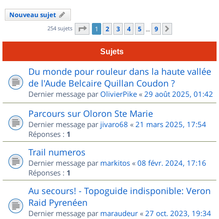
Nouveau sujet
Page
1
sur
9
254 sujets
1
2
3
4
5
9
Suivant
…
Sujets
Du monde pour rouleur dans la haute vallée
de l'Aude Belcaire Quillan Coudon ?
Dernier message par
OlivierPike
«
29 août 2025, 01:42
Parcours sur Oloron Ste Marie
Dernier message par
jivaro68
«
21 mars 2025, 17:54
Réponses :
1
Trail numeros
Dernier message par
markitos
«
08 févr. 2024, 17:16
Réponses :
1
Au secours! - Topoguide indisponible: Veron
Raid Pyrenéen
Dernier message par
maraudeur
«
27 oct. 2023, 19:34